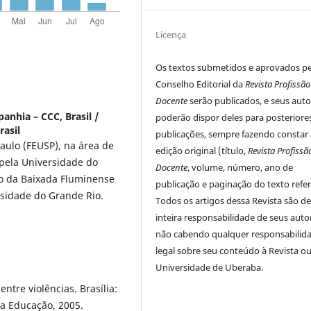
Licença
Os textos submetidos e aprovados p
Conselho Editorial da
Revista Profissão
Docente
serão publicados, e seus auto
anhia – CCC, Brasil /
poderão dispor deles para posteriore
rasil
publicações, sempre fazendo constar 
aulo (FEUSP), na área de
edição original (título,
Revista Profissã
e pela Universidade do
Docente
, volume, número, ano de
ão da Baixada Fluminense
publicação e paginação do texto refer
rsidade do Grande Rio.
Todos os artigos dessa Revista são d
inteira responsabilidade de seus auto
não cabendo qualquer responsabilid
legal sobre seu conteúdo à Revista ou
Universidade de Uberaba.
ntre violências. Brasília:
da Educação, 2005.