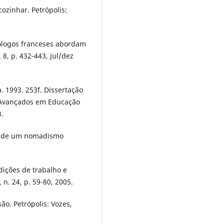
ozinhar. Petrópolis:
iólogos franceses abordam
 8, p. 432-443, jul/dez
. 1993. 253f. Dissertação
s Avançados em Educação
3.
os de um nomadismo
dições de trabalho e
 n. 24, p. 59-80, 2005.
ão. Petrópolis: Vozes,