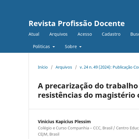
Revista Profissão Docente
Atual
Arquivos
Acesso
Cadastro
Bus
Politicas
Sobre
Início
/
Arquivos
/
v. 24 n. 49 (2024): Publicação C
A precarização do trabalho 
resistências do magistério 
Vinicius Kapicius Plessim
Colégio e Curso Companhia – CCC, Brasil / Centro Educ
CEJM, Brasil