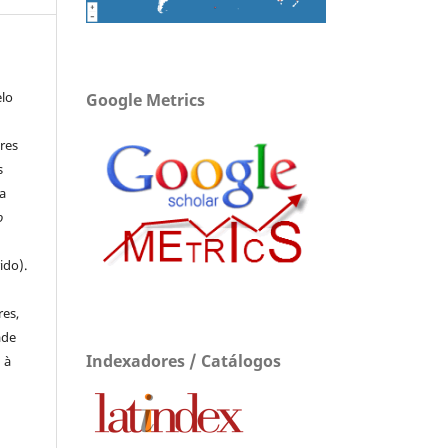
elo
Google Metrics
res
s
a
o
ido).
e
res,
ade
Indexadores / Catálogos
 à