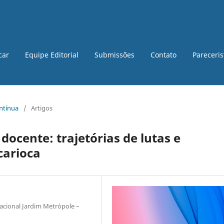
car
Equipe Editorial
Submissões
Contato
Pareceri
ontínua
/
Artigos
docente: trajetórias de lutas e
carioca
acional Jardim Metrópole –