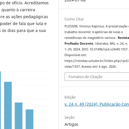
o de ofício. Acreditamos
 quanto à carreira
obre as ações pedagógicas
Como Citar
poder de fala que luta e
PLESSIM, Vinicius Kapicius. A precarização
s os dias para que a sua
trabalho docente: trajetórias de lutas e
resistências do magistério carioca .
Revist
Profissão Docente
, Uberaba, MG, v. 24, n. 
1–29, 2024. DOI: 10.31496/rpd.v24i49.1557.
Disponível em:
https://revistas.uniube.br/index.php/rpd/a
view/1557. Acesso em: 6 ago. 2026.
Fomatos de Citação
Edição
v. 24 n. 49 (2024): Publicação Co
Seção
Artigos