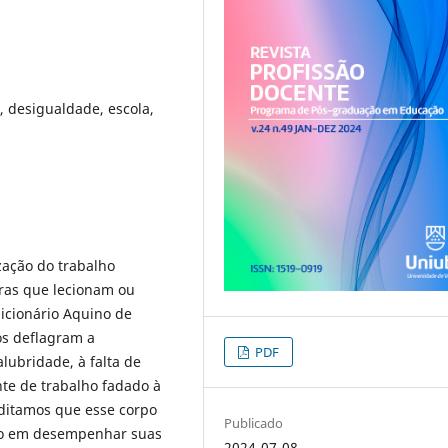
, desigualdade, escola,
zação do trabalho
oras que lecionam ou
icionário Aquino de
os deflagram a
PDF
lubridade, à falta de
nte de trabalho fadado à
editamos que esse corpo
Publicado
do em desempenhar suas
2024-07-08