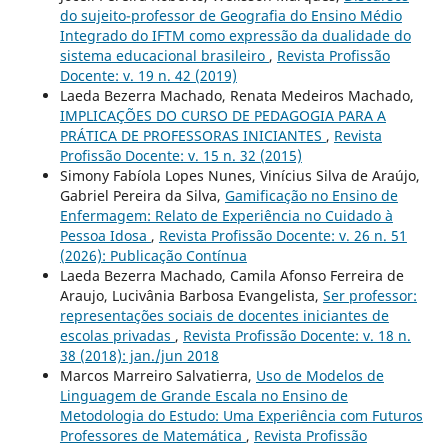
do sujeito-professor de Geografia do Ensino Médio
Integrado do IFTM como expressão da dualidade do
sistema educacional brasileiro
,
Revista Profissão
Docente: v. 19 n. 42 (2019)
Laeda Bezerra Machado, Renata Medeiros Machado,
IMPLICAÇÕES DO CURSO DE PEDAGOGIA PARA A
PRÁTICA DE PROFESSORAS INICIANTES
,
Revista
Profissão Docente: v. 15 n. 32 (2015)
Simony Fabíola Lopes Nunes, Vinícius Silva de Araújo,
Gabriel Pereira da Silva,
Gamificação no Ensino de
Enfermagem: Relato de Experiência no Cuidado à
Pessoa Idosa
,
Revista Profissão Docente: v. 26 n. 51
(2026): Publicação Contínua
Laeda Bezerra Machado, Camila Afonso Ferreira de
Araujo, Lucivânia Barbosa Evangelista,
Ser professor:
representações sociais de docentes iniciantes de
escolas privadas
,
Revista Profissão Docente: v. 18 n.
38 (2018): jan./jun 2018
Marcos Marreiro Salvatierra,
Uso de Modelos de
Linguagem de Grande Escala no Ensino de
Metodologia do Estudo: Uma Experiência com Futuros
Professores de Matemática
,
Revista Profissão