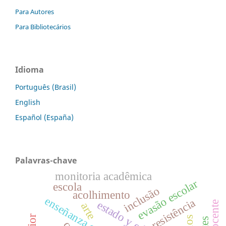
Para Autores
Para Bibliotecários
Idioma
Português (Brasil)
English
Español (España)
Palavras-chave
monitoria acadêmica
evasão escolar
escola
inclusão
acolhimento
enseñanza gratuita
resistência
docente
arte