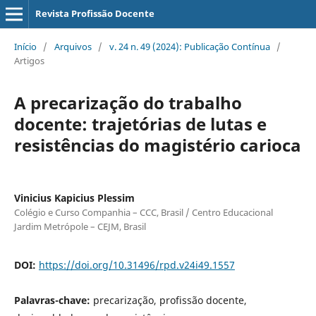
Revista Profissão Docente
Início
/
Arquivos
/
v. 24 n. 49 (2024): Publicação Contínua
/
Artigos
A precarização do trabalho
docente: trajetórias de lutas e
resistências do magistério carioca
Vinicius Kapicius Plessim
Colégio e Curso Companhia – CCC, Brasil / Centro Educacional
Jardim Metrópole – CEJM, Brasil
DOI:
https://doi.org/10.31496/rpd.v24i49.1557
Palavras-chave:
precarização, profissão docente,