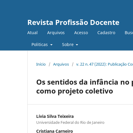
Revista Profissão Docente
Atual
Arquivos
Acesso
Cadastro
Bus
Politicas
Sobre
Início
/
Arquivos
/
v. 22 n. 47 (2022): Publicação C
Os sentidos da infância no
como projeto coletivo
Lívia Silva Teixeira
Universidade Federal do Rio de Janeiro
Cristiana Carneiro