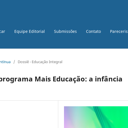
car
Equipe Editorial
Submissões
Contato
Pareceri
ontínua
/
Dossiê - Educação Integral
 programa Mais Educação: a infância