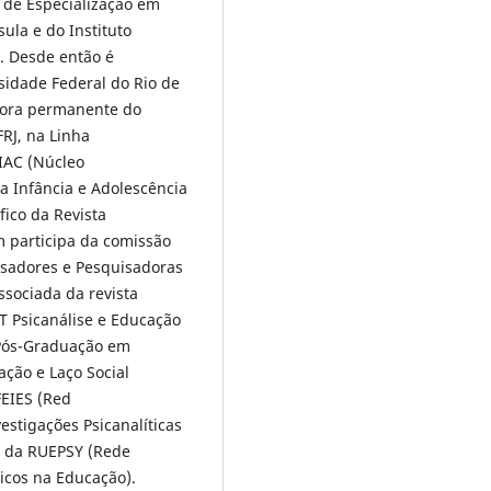
o de Especialização em
sula e do Instituto
. Desde então é
sidade Federal do Rio de
ssora permanente do
RJ, na Linha
PIAC (Núcleo
 a Infância e Adolescência
ico da Revista
 participa da comissão
isadores e Pesquisadoras
ssociada da revista
GT Psicanálise e Educação
 Pós-Graduação em
ação e Laço Social
FEIES (Red
estigações Psicanalíticas
 e da RUEPSY (Rede
ticos na Educação).