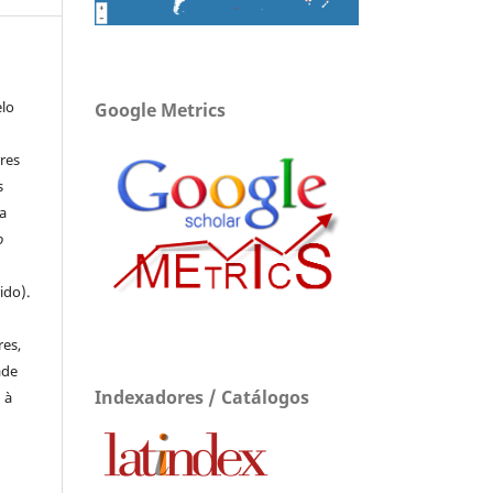
elo
Google Metrics
res
s
a
o
ido).
e
res,
ade
Indexadores / Catálogos
 à