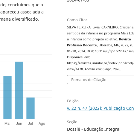
do, concluímos que a
 apareceu associada a
mana diversificado.
Como Citar
SILVA TEIXEIRA, Lívia; CARNEIRO, Cristiana
sentidos da infância no programa Mais Ed
a infância como projeto coletivo.
Revista
Profissão Docente
, Uberaba, MG, v. 22, n. 
01–20, 2024. DOI: 10.31496/rpd.v22i47.1478
Disponível em:
https://revistas.uniube.br/index.php/rpd/a
view/1478. Acesso em: 6 ago. 2026.
Fomatos de Citação
Edição
v. 22 n. 47 (2022): Publicação Co
Seção
Dossiê - Educação Integral