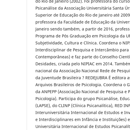
do Rio de Janeiro (2002). Foi professora do curs
Psicanálise da Associação Universitária Santa Úr
Superior de Educação do Rio de Janeiro até 2009
professora da Faculdade de Educação da Univer
Janeiro sendo também, a partir de 2016, profe
Programa de Pós Graduação em Psicologia da UF
Subjetividade, Cultura e Clínica. Coordena o NI
Interdisciplinar de Pesquisa e Intercâmbio para
Contemporâneas) e faz parte do Conselho Científ
Desidades, criada pelo NIPIAC em 2014. Também
nacional da Associação Nacional Rede de Pesqu
da Juventude Brasileira ? REDEJUBRA É editora a
Arquivos Brasileiros de Psicologia. Coordena o 
da ANPEPP (Associação Nacional de Pesquisa e
Psicologia). Participa do grupo Psicanálise, Educ
(LAPSE), do CLINP (Clínica Psicanalítica), RED IN
Interuniversitária Internacional de Estudos e Inv
e Interdisciplinares em Infância e Instituições)
Universitária Internacional de Estudos Psicanalí