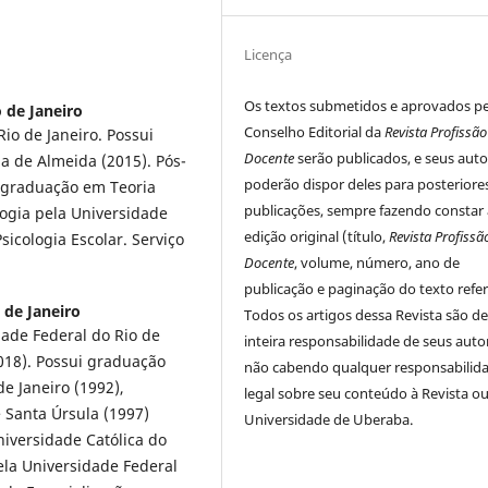
Licença
Os textos submetidos e aprovados p
 de Janeiro
Conselho Editorial da
Revista Profissão
io de Janeiro. Possui
Docente
serão publicados, e seus auto
a de Almeida (2015). Pós-
poderão dispor deles para posteriore
 graduação em Teoria
publicações, sempre fazendo constar 
ologia pela Universidade
edição original (título,
Revista Profissã
sicologia Escolar. Serviço
Docente
, volume, número, ano de
publicação e paginação do texto refer
 de Janeiro
Todos os artigos dessa Revista são d
dade Federal do Rio de
inteira responsabilidade de seus auto
2018). Possui graduação
não cabendo qualquer responsabilid
e Janeiro (1992),
legal sobre seu conteúdo à Revista ou
 Santa Úrsula (1997)
Universidade de Uberaba.
niversidade Católica do
ela Universidade Federal