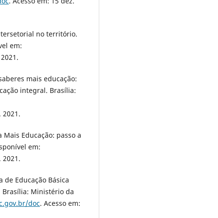
doc
. Acesso em: 15 dez.
rsetorial no território.
vel em:
 2021.
 saberes mais educação:
ção integral. Brasília:
. 2021.
a Mais Educação: passo a
isponível em:
. 2021.
ia de Educação Básica
Brasília: Ministério da
c.gov.br/doc
. Acesso em: