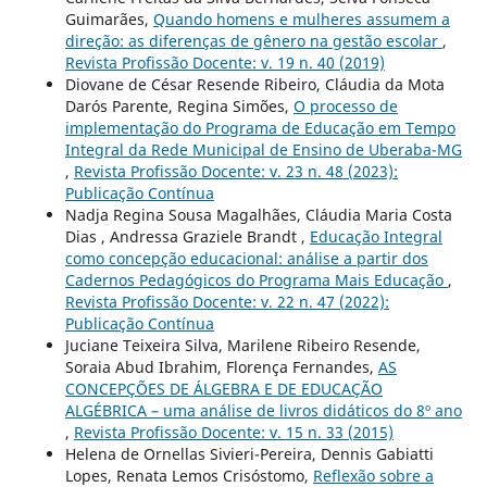
Guimarães,
Quando homens e mulheres assumem a
direção: as diferenças de gênero na gestão escolar
,
Revista Profissão Docente: v. 19 n. 40 (2019)
Diovane de César Resende Ribeiro, Cláudia da Mota
Darós Parente, Regina Simões,
O processo de
implementação do Programa de Educação em Tempo
Integral da Rede Municipal de Ensino de Uberaba-MG
,
Revista Profissão Docente: v. 23 n. 48 (2023):
Publicação Contínua
Nadja Regina Sousa Magalhães, Cláudia Maria Costa
Dias , Andressa Graziele Brandt ,
Educação Integral
como concepção educacional: análise a partir dos
Cadernos Pedagógicos do Programa Mais Educação
,
Revista Profissão Docente: v. 22 n. 47 (2022):
Publicação Contínua
Juciane Teixeira Silva, Marilene Ribeiro Resende,
Soraia Abud Ibrahim, Florença Fernandes,
AS
CONCEPÇÕES DE ÁLGEBRA E DE EDUCAÇÃO
ALGÉBRICA – uma análise de livros didáticos do 8º ano
,
Revista Profissão Docente: v. 15 n. 33 (2015)
Helena de Ornellas Sivieri-Pereira, Dennis Gabiatti
Lopes, Renata Lemos Crisóstomo,
Reflexão sobre a