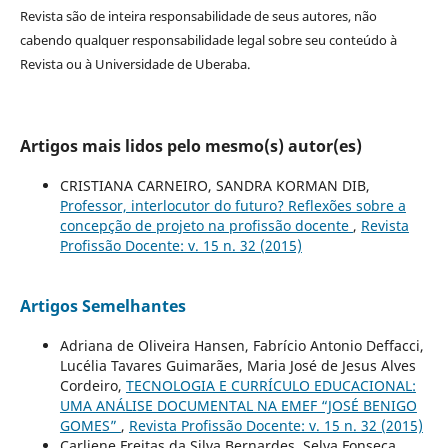
Revista são de inteira responsabilidade de seus autores, não
cabendo qualquer responsabilidade legal sobre seu conteúdo à
Revista ou à Universidade de Uberaba.
Artigos mais lidos pelo mesmo(s) autor(es)
CRISTIANA CARNEIRO, SANDRA KORMAN DIB,
Professor, interlocutor do futuro? Reflexões sobre a
concepção de projeto na profissão docente
,
Revista
Profissão Docente: v. 15 n. 32 (2015)
Artigos Semelhantes
Adriana de Oliveira Hansen, Fabrício Antonio Deffacci,
Lucélia Tavares Guimarães, Maria José de Jesus Alves
Cordeiro,
TECNOLOGIA E CURRÍCULO EDUCACIONAL:
UMA ANÁLISE DOCUMENTAL NA EMEF “JOSÉ BENIGO
GOMES”
,
Revista Profissão Docente: v. 15 n. 32 (2015)
Carliene Freitas da Silva Bernardes, Selva Fonseca