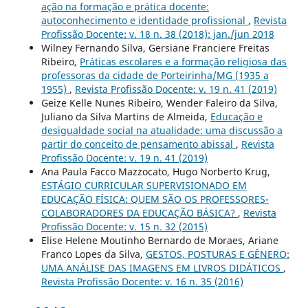
ação na formação e prática docente:
autoconhecimento e identidade profissional
,
Revista
Profissão Docente: v. 18 n. 38 (2018): jan./jun 2018
Wilney Fernando Silva, Gersiane Franciere Freitas
Ribeiro,
Práticas escolares e a formação religiosa das
professoras da cidade de Porteirinha/MG (1935 a
1955)
,
Revista Profissão Docente: v. 19 n. 41 (2019)
Geize Kelle Nunes Ribeiro, Wender Faleiro da Silva,
Juliano da Silva Martins de Almeida,
Educação e
desigualdade social na atualidade: uma discussão a
partir do conceito de pensamento abissal
,
Revista
Profissão Docente: v. 19 n. 41 (2019)
Ana Paula Facco Mazzocato, Hugo Norberto Krug,
ESTÁGIO CURRICULAR SUPERVISIONADO EM
EDUCAÇÃO FÍSICA: QUEM SÃO OS PROFESSORES-
COLABORADORES DA EDUCAÇÃO BÁSICA?
,
Revista
Profissão Docente: v. 15 n. 32 (2015)
Elise Helene Moutinho Bernardo de Moraes, Ariane
Franco Lopes da Silva,
GESTOS, POSTURAS E GÊNERO:
UMA ANÁLISE DAS IMAGENS EM LIVROS DIDÁTICOS
,
Revista Profissão Docente: v. 16 n. 35 (2016)