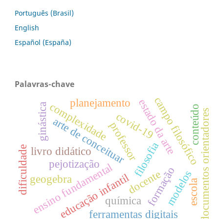
Português (Brasil)
English
Español (España)
Palavras-chave
campo filosófico
planejamento
estado da arte
complexidade
ginástica
conteúdo
documentos orientadores
covid-19
arte de conceituar
professor
filosofia
dificuldade
livro didático
pejotização
ensino fundamental
formação
modelos
docente
educação infantil
geogebra
escola
química
ferramentas digitais