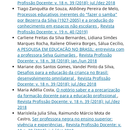
Profissão Docente: v. 18 n. 39 (2018): jul./dez 2018
Tiago Zanquêta de Souza, Aldiôney Pereira de Melo,
Processos educativos inerentes do “fazer o samba”
por Bezerra da Silva (1927-2005) e a produção do
conhecimento em espaços não escolares
,
Revista
Profissão Docente: v. 19 n. 40 (2019)
Carliene Freitas da Silva Bernardes, Lidiana Simões
Marques Rocha, Railene Oliveira Borges, Sálua Cecílio,
A PESQUISA EM EDUCAÇÃO NO BRASIL: entrevista com
a professora Selva Guimarães
,
Revista Profissão
Docente: v. 18 n. 38 (2018): jan./jun 2018
Mariane dos Santos Gomes, Vandeí Pinto da Silva,
Desafios para a educação da criança no Brasil:
desenvolvimento omnilateral
,
Revista Profissão
Docente: v. 18 n. 39 (2018): jul./dez 2018
Maria Adélia Costa,
O notório saber e a precarização
da formação docente para a educação profissional
,
Revista Profissão Docente: v. 18 n. 39 (2018): jul./dez
2018
Marisleila Julia Silva, Raimundo Márcio Mota de
Castro,
Ser professora negra no ensino superior:
vivência e experiências
,
Revista Profissão Docente: v.