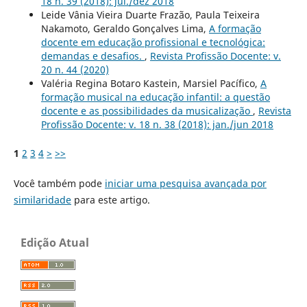
18 n. 39 (2018): jul./dez 2018
Leide Vânia Vieira Duarte Frazão, Paula Teixeira
Nakamoto, Geraldo Gonçalves Lima,
A formação
docente em educação profissional e tecnológica:
demandas e desafios.
,
Revista Profissão Docente: v.
20 n. 44 (2020)
Valéria Regina Botaro Kastein, Marsiel Pacífico,
A
formação musical na educação infantil: a questão
docente e as possibilidades da musicalização
,
Revista
Profissão Docente: v. 18 n. 38 (2018): jan./jun 2018
1
2
3
4
>
>>
Você também pode
iniciar uma pesquisa avançada por
similaridade
para este artigo.
Edição Atual