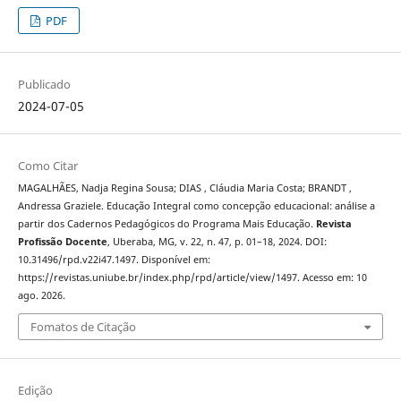
PDF
Publicado
2024-07-05
Como Citar
MAGALHÃES, Nadja Regina Sousa; DIAS , Cláudia Maria Costa; BRANDT ,
Andressa Graziele. Educação Integral como concepção educacional: análise a
partir dos Cadernos Pedagógicos do Programa Mais Educação.
Revista
Profissão Docente
, Uberaba, MG, v. 22, n. 47, p. 01–18, 2024. DOI:
10.31496/rpd.v22i47.1497. Disponível em:
https://revistas.uniube.br/index.php/rpd/article/view/1497. Acesso em: 10
ago. 2026.
Fomatos de Citação
Edição