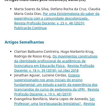
Marta Soares da Silva, Stefano Rocha da Cruz, Claudia
Maria Costa Dias,
Por uma Epistemologia do saber da
experiência com a comunidade descolonizada
,
Revista Profissão Docente: v. 23 n. 48 (2023):
Publicação Contínua
Artigos Semelhantes
Clairton Balbueno Contreira, Hugo Norberto Krug,
Rodrigo de Rosso Krug,
Os movimentos construtivos
da identidade profissional de acadêmicos de
licenciatura em Educação Física
,
Revista Profissão
Docente: v. 18 n. 39 (2018): jul./dez 2018
Jonathan Aguiar, Luciene Cerdas,
Estágio
supervisionado nos anos iniciais do ensino
fundamental: um estudo a partir da experiência dos
licenciandos do curso de pedagogia da UFRJ
,
Revista
Profissão Docente: v. 19 n. 40 (2019)
Evangelina Bonifácio, Maria Lopes de Azevedo,
Ser
Professor: uma (pre)ocupação legislativa?
,
Revista