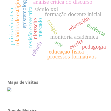
epistemologia
análise crítica do discurso
relatórios de estágio
século xxi
revisão e reescrita
práxis educativa
formação docente inicial
educación
mercado
nietzsche
estágio
docência
monitoria acadêmica
escrita
arte
ciência
pedagogia
educaçao física
processos formativos
Mapa de visitas
Google Metrics