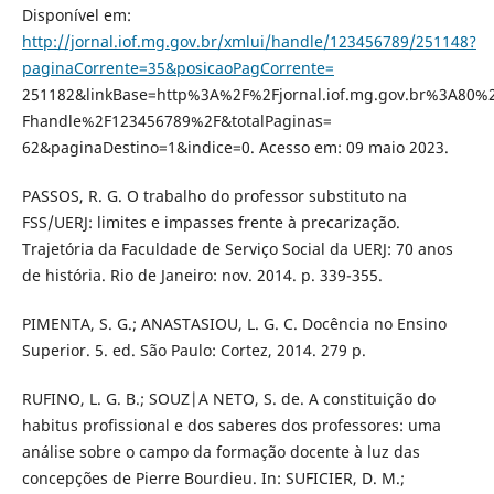
Disponível em:
http://jornal.iof.mg.gov.br/xmlui/handle/123456789/251148?
paginaCorrente=35&posicaoPagCorrente=
251182&linkBase=http%3A%2F%2Fjornal.iof.mg.gov.br%3A80%
Fhandle%2F123456789%2F&totalPaginas=
62&paginaDestino=1&indice=0. Acesso em: 09 maio 2023.
PASSOS, R. G. O trabalho do professor substituto na
FSS/UERJ: limites e impasses frente à precarização.
Trajetória da Faculdade de Serviço Social da UERJ: 70 anos
de história. Rio de Janeiro: nov. 2014. p. 339-355.
PIMENTA, S. G.; ANASTASIOU, L. G. C. Docência no Ensino
Superior. 5. ed. São Paulo: Cortez, 2014. 279 p.
RUFINO, L. G. B.; SOUZ|A NETO, S. de. A constituição do
habitus profissional e dos saberes dos professores: uma
análise sobre o campo da formação docente à luz das
concepções de Pierre Bourdieu. In: SUFICIER, D. M.;