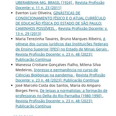
UBERABINHA-MG, BRASIL (1924)
,
Revista Profissão
Docente: v. 11 n. 23 (2011)
Everton Luiz Oliveira,
GINÁSTICAS DE
CONDICIONAMENTO FÍSICO E O ATUAL CURRÍCULO
DE EDUCAÇÃO FÍSICA DO ESTADO DE SÃO PAULO:
CAMINHOS POSSÍVEIS.
,
Revista Profissão Docente: v.
13 n. 29 (2013)
Maria Terezinha Tavares, Bruno Marques Ribeiro,
A
gênese dos cursos jurídicos das Instituições Federais
de Ensino Superior (IFES) no Estado de Minas Gerais
,
Revista Profissão Docente: v. 23 n. 48 (2023):
Publicação Contínua
Wanessa Cristiane Gonçalves Fialho, Milena Silva
Medeiros,
Ingresso e permanência no curso de
Ciências Biológicas na pandemia
,
Revista Profissão
Docente: v. 23 n. 48 (2023): Publicação Contínua
José Marcelo Costa dos Santos, Maria do Amparo
Borges Ferro,
De leigas a normalistas: a formação de
professoras no Delta do Rio Parnaíba (1980-1990)
,
Revista Profissão Docente: v. 23 n. 48 (2023):
Publicação Contínua