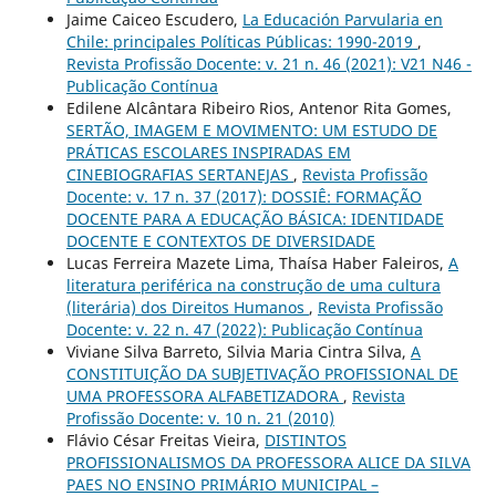
Jaime Caiceo Escudero,
La Educación Parvularia en
Chile: principales Políticas Públicas: 1990-2019
,
Revista Profissão Docente: v. 21 n. 46 (2021): V21 N46 -
Publicação Contínua
Edilene Alcântara Ribeiro Rios, Antenor Rita Gomes,
SERTÃO, IMAGEM E MOVIMENTO: UM ESTUDO DE
PRÁTICAS ESCOLARES INSPIRADAS EM
CINEBIOGRAFIAS SERTANEJAS
,
Revista Profissão
Docente: v. 17 n. 37 (2017): DOSSIÊ: FORMAÇÃO
DOCENTE PARA A EDUCAÇÃO BÁSICA: IDENTIDADE
DOCENTE E CONTEXTOS DE DIVERSIDADE
Lucas Ferreira Mazete Lima, Thaísa Haber Faleiros,
A
literatura periférica na construção de uma cultura
(literária) dos Direitos Humanos
,
Revista Profissão
Docente: v. 22 n. 47 (2022): Publicação Contínua
Viviane Silva Barreto, Silvia Maria Cintra Silva,
A
CONSTITUIÇÃO DA SUBJETIVAÇÃO PROFISSIONAL DE
UMA PROFESSORA ALFABETIZADORA
,
Revista
Profissão Docente: v. 10 n. 21 (2010)
Flávio César Freitas Vieira,
DISTINTOS
PROFISSIONALISMOS DA PROFESSORA ALICE DA SILVA
PAES NO ENSINO PRIMÁRIO MUNICIPAL –