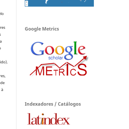
elo
res
Google Metrics
s
a
o
ido).
e
res,
ade
 à
Indexadores / Catálogos