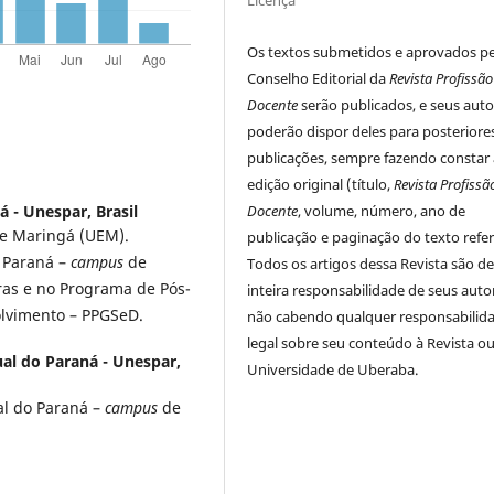
Licença
Os textos submetidos e aprovados p
Conselho Editorial da
Revista Profissão
Docente
serão publicados, e seus auto
poderão dispor deles para posteriore
publicações, sempre fazendo constar 
edição original (título,
Revista Profissã
 - Unespar, Brasil
Docente
, volume, número, ano de
de Maringá (UEM).
publicação e paginação do texto refer
o Paraná –
campus
de
Todos os artigos dessa Revista são d
as e no Programa de Pós-
inteira responsabilidade de seus auto
olvimento – PPGSeD.
não cabendo qualquer responsabilid
legal sobre seu conteúdo à Revista ou
al do Paraná - Unespar,
Universidade de Uberaba.
al do Paraná –
campus
de