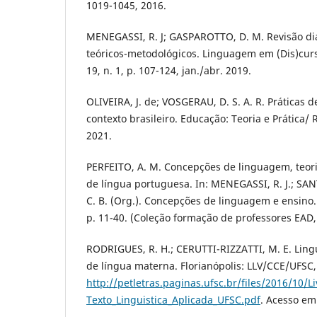
1019-1045, 2016.
MENEGASSI, R. J; GASPAROTTO, D. M. Revisão dia
teóricos-metodológicos. Linguagem em (Dis)curs
19, n. 1, p. 107-124, jan./abr. 2019.
OLIVEIRA, J. de; VOSGERAU, D. S. A. R. Práticas
contexto brasileiro. Educação: Teoria e Prática/ Ri
2021.
PERFEITO, A. M. Concepções de linguagem, teori
de língua portuguesa. In: MENEGASSI, R. J.; SANT
C. B. (Org.). Concepções de linguagem e ensino
p. 11-40. (Coleção formação de professores EAD, 
RODRIGUES, R. H.; CERUTTI-RIZZATTI, M. E. Lingu
de língua materna. Florianópolis: LLV/CCE/UFSC,
http://petletras.paginas.ufsc.br/files/2016/10/Li
Texto_Linguistica_Aplicada_UFSC.pdf
. Acesso em: