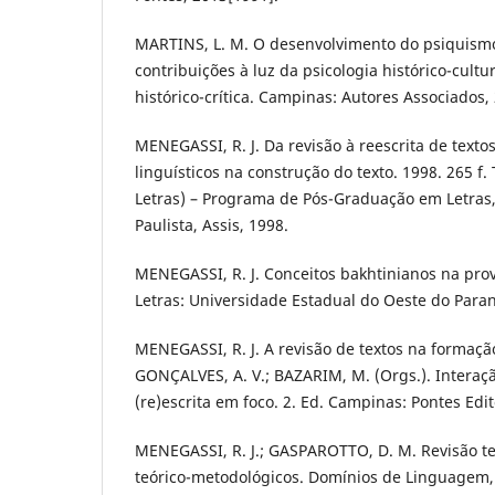
MARTINS, L. M. O desenvolvimento do psiquismo
contribuições à luz da psicologia histórico-cult
histórico-crítica. Campinas: Autores Associados,
MENEGASSI, R. J. Da revisão à reescrita de textos
linguísticos na construção do texto. 1998. 265 f
Letras) – Programa de Pós-Graduação em Letras
Paulista, Assis, 1998.
MENEGASSI, R. J. Conceitos bakhtinianos na pro
Letras: Universidade Estadual do Oeste do Paraná
MENEGASSI, R. J. A revisão de textos na formação 
GONÇALVES, A. V.; BAZARIM, M. (Orgs.). Interaçã
(re)escrita em foco. 2. Ed. Campinas: Pontes Edit
MENEGASSI, R. J.; GASPAROTTO, D. M. Revisão tex
teórico-metodológicos. Domínios de Linguagem, U