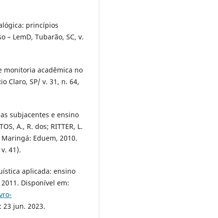
lógica: princípios
o – LemD, Tubarão, SC, v.
 de monitoria acadêmica no
o Claro, SP/ v. 31, n. 64,
as subjacentes e ensino
OS, A., R. dos; RITTER, L.
. Maringá: Eduem, 2010.
v. 41).
ística aplicada: ensino
 2011. Disponível em:
vro-
 23 jun. 2023.