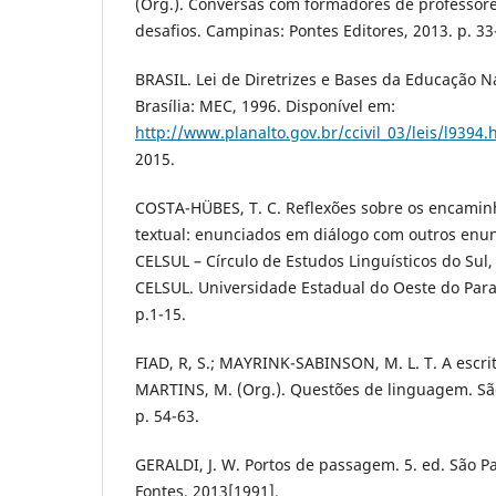
(Org.). Conversas com formadores de professore
desafios. Campinas: Pontes Editores, 2013. p. 33
BRASIL. Lei de Diretrizes e Bases da Educação N
Brasília: MEC, 1996. Disponível em:
http://www.planalto.gov.br/ccivil_03/leis/l9394.
2015.
COSTA-HÜBES, T. C. Reflexões sobre os encami
textual: enunciados em diálogo com outros enu
CELSUL – Círculo de Estudos Linguísticos do Sul,
CELSUL. Universidade Estadual do Oeste do Para
p.1-15.
FIAD, R, S.; MAYRINK-SABINSON, M. L. T. A escri
MARTINS, M. (Org.). Questões de linguagem. São
p. 54-63.
GERALDI, J. W. Portos de passagem. 5. ed. São P
Fontes, 2013[1991].