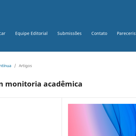
car
Equipe Editorial
Submissões
Contato
Pareceri
ontínua
/
Artigos
em monitoria acadêmica