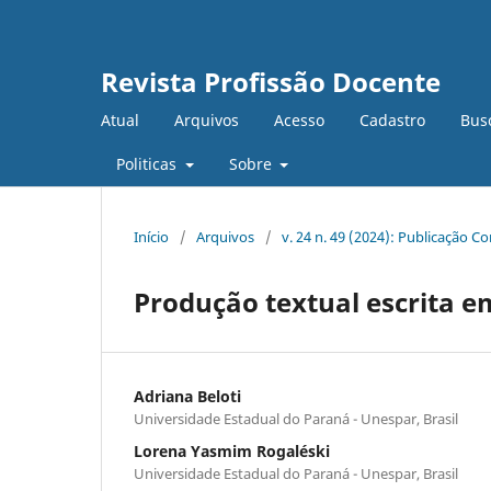
Revista Profissão Docente
Atual
Arquivos
Acesso
Cadastro
Bus
Politicas
Sobre
Início
/
Arquivos
/
v. 24 n. 49 (2024): Publicação C
Produção textual escrita 
Adriana Beloti
Universidade Estadual do Paraná - Unespar, Brasil
Lorena Yasmim Rogaléski
Universidade Estadual do Paraná - Unespar, Brasil