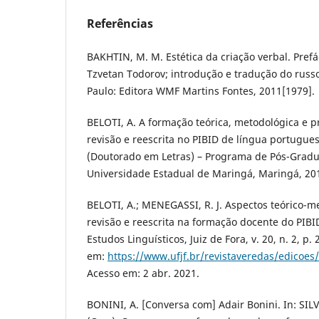
Referências
BAKHTIN, M. M. Estética da criação verbal. Prefá
Tzvetan Todorov; introdução e tradução do russo
Paulo: Editora WMF Martins Fontes, 2011[1979].
BELOTI, A. A formação teórica, metodológica e p
revisão e reescrita no PIBID de língua portugues
(Doutorado em Letras) – Programa de Pós-Gradu
Universidade Estadual de Maringá, Maringá, 20
BELOTI, A.; MENEGASSI, R. J. Aspectos teórico-m
revisão e reescrita na formação docente do PIBID
Estudos Linguísticos, Juiz de Fora, v. 20, n. 2, p.
em:
https://www.ufjf.br/revistaveredas/edicoes
Acesso em: 2 abr. 2021.
BONINI, A. [Conversa com] Adair Bonini. In: SILV