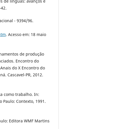
s de línguas: avanços e
-42.
acional - 9394/96.
htm
. Acesso em: 18 maio
nhamentos de produção
nciados. Encontro do
 Anais do X Encontro do
ná. Cascavel-PR, 2012.
ta como trabalho. In:
 Paulo: Contexto, 1991.
aulo: Editora WMF Martins