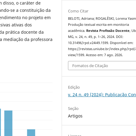
 disso, o caráter de
ando-se a constituição da
Como Citar
tendimento no projeto em
BELOTI, Adriana; ROGALÉSKI, Lorena Yasm
sivas ativas dos
Produção textual escrita em monitoria
acadêmica.
Revista Profissão Docente
, U
 da prática docente da
MG, v. 24, n. 49, p. 1–26, 2024. DOI:
la mediação da professora
10.31496/rpd.v24i49.1599. Disponível em:
https://revistas.uniube.br/index.php/rpd/a
view/1599. Acesso em: 7 ago. 2026.
Fomatos de Citação
Edição
v. 24 n. 49 (2024): Publicação Co
Seção
Artigos