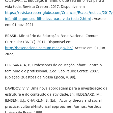
CALEGARI. C. Educação infantil: o que seu filho leva para a
vida toda. Revista Crescer. 2017. Disponível em
https://revistacrescer.globo.com/Criancas/Escola/noticia/2017
infantil-o-que-seu-filho-leva-para-vida-toda-2.html
. Acesso
em: 01 nov. 2021.
BRASIL. Ministério da Educação. Base Nacional Comum
Curricular (BNCC). 2017. Disponível em:
http://basenacionalcomum.mec.gov.br/
. Acesso em: 01 jun.
2022.
CERISARA. A. B. Professoras de educação infantil: entre o
feminino e o profissional. 2.ed. São Paulo: Cortez, 2007.
(Coleção Questões da Nossa Época, v. 98).
DAVIDOV, V. V. Uma nova abordagem para a investigação da
estrutura e do conteúdo da atividade. In: HEDEGARD, M.;
JENSEN. U.J.; CHAIKLIN, S. (Ed.). Activity theory and social
practice: cultural-historical approaches. Aarhus: Aarthus
University Press, 1999.