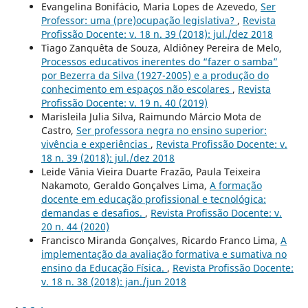
Evangelina Bonifácio, Maria Lopes de Azevedo,
Ser
Professor: uma (pre)ocupação legislativa?
,
Revista
Profissão Docente: v. 18 n. 39 (2018): jul./dez 2018
Tiago Zanquêta de Souza, Aldiôney Pereira de Melo,
Processos educativos inerentes do “fazer o samba”
por Bezerra da Silva (1927-2005) e a produção do
conhecimento em espaços não escolares
,
Revista
Profissão Docente: v. 19 n. 40 (2019)
Marisleila Julia Silva, Raimundo Márcio Mota de
Castro,
Ser professora negra no ensino superior:
vivência e experiências
,
Revista Profissão Docente: v.
18 n. 39 (2018): jul./dez 2018
Leide Vânia Vieira Duarte Frazão, Paula Teixeira
Nakamoto, Geraldo Gonçalves Lima,
A formação
docente em educação profissional e tecnológica:
demandas e desafios.
,
Revista Profissão Docente: v.
20 n. 44 (2020)
Francisco Miranda Gonçalves, Ricardo Franco Lima,
A
implementação da avaliação formativa e sumativa no
ensino da Educação Física.
,
Revista Profissão Docente:
v. 18 n. 38 (2018): jan./jun 2018