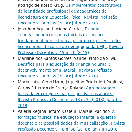
Rodrigo de Rosso Krug,
Os movimentos construtivos
da identidade profissional de acadêmicos de
licenciatura em Educação Física
,
Revista Profissão
Docente: v. 18 n. 39 (2018): jul./dez 2018
Jonathan Aguiar, Luciene Cerdas,
Estágio
supervisionado nos anos iniciais do ensino
fundamental: um estudo a partir da experiência dos
licenciandos do curso de pedagogia da UFRJ
,
Revista
Profissão Docente: v. 19 n. 40 (2019)
Mariane dos Santos Gomes, Vandeí Pinto da Silva,
Desafios para a educação da criança no Brasil:
desenvolvimento omnilateral
,
Revista Profissão
Docente: v. 18 n. 39 (2018): jul./dez 2018
Maria Luisa Cervi Uzun, Jaqueline Brigladori Pugliesi,
Carlos Eduardo de França Roland,
Aprendizagem
baseada em projetos na perspectiva dos alunos
,
Revista Profissão Docente: v. 18 n. 39 (2018): jul./dez
2018
Valéria Regina Botaro Kastein, Marsiel Pacífico,
A
formação musical na educação infantil: a questão
docente e as possibilidades da musicalização
,
Revista
Profissão Docente: v. 18 n. 38 (2018): jan./jun 2018