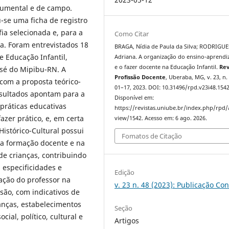
ocumental e de campo.
-se uma ficha de registro
ia selecionada e, para a
Como Citar
a. Foram entrevistados 18
BRAGA, Nídia de Paula da Silva; RODRIGUE
 Educação Infantil,
Adriana. A organização do ensino-aprend
e o fazer docente na Educação Infantil.
Rev
osé do Mipibu-RN. A
Profissão Docente
, Uberaba, MG, v. 23, n. 
com a proposta teórico-
01–17, 2023. DOI: 10.31496/rpd.v23i48.1542
esultados apontam para a
Disponível em:
práticas educativas
https://revistas.uniube.br/index.php/rpd/a
azer prático, e, em certa
view/1542. Acesso em: 6 ago. 2026.
Histórico-Cultural possui
Fomatos de Citação
a formação docente e na
e crianças, contribuindo
 especificidades e
Edição
ação do professor na
v. 23 n. 48 (2023): Publicação Co
ssão, com indicativos de
anças, estabelecimentos
Seção
ial, político, cultural e
Artigos