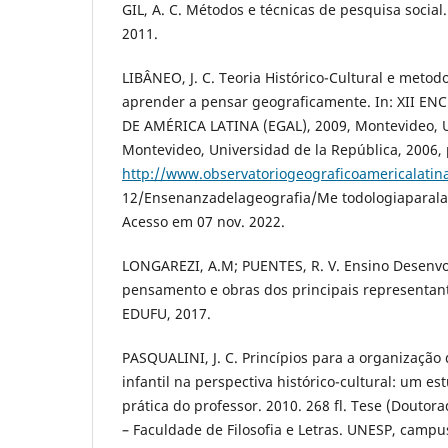
GIL, A. C. Métodos e técnicas de pesquisa social.
2011.
LIBÂNEO, J. C. Teoria Histórico-Cultural e metod
aprender a pensar geograficamente. In: XII 
DE AMÉRICA LATINA (EGAL), 2009, Montevideo, Ur
Montevideo, Universidad de la República, 2006, 
http://www.observatoriogeograficoamericalatin
12/Ensenanzadelageografia/Me todologiaparala
Acesso em 07 nov. 2022.
LONGAREZI, A.M; PUENTES, R. V. Ensino Desenvol
pensamento e obras dos principais representant
EDUFU, 2017.
PASQUALINI, J. C. Princípios para a organização
infantil na perspectiva histórico-cultural: um es
prática do professor. 2010. 268 fl. Tese (Douto
– Faculdade de Filosofia e Letras. UNESP, campu