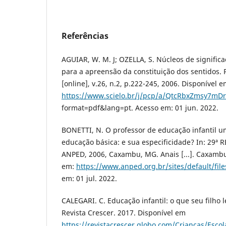
Referências
AGUIAR, W. M. J; OZELLA, S. Núcleos de signifi
para a apreensão da constituição dos sentidos. Ps
[online], v.26, n.2, p.222-245, 2006. Disponível e
https://www.scielo.br/j/pcp/a/QtcRbxZmsy7mD
format=pdf&lang=pt. Acesso em: 01 jun. 2022.
BONETTI, N. O professor de educação infantil u
educação básica: e sua especificidade? In: 29
ANPED, 2006, Caxambu, MG. Anais [...]. Caxambu,
em:
https://www.anped.org.br/sites/default/fil
em: 01 jul. 2022.
CALEGARI. C. Educação infantil: o que seu filho l
Revista Crescer. 2017. Disponível em
https://revistacrescer.globo.com/Criancas/Esco