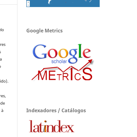
elo
Google Metrics
res
s
a
o
ido).
e
res,
ade
Indexadores / Catálogos
 à