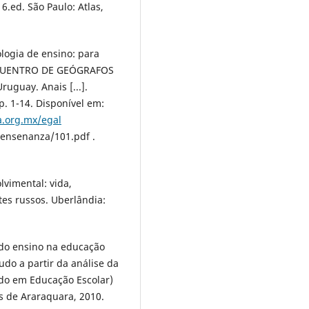
 6.ed. São Paulo: Atlas,
ologia de ensino: para
ENCUENTRO DE GEÓGRAFOS
uguay. Anais [...].
p. 1-14. Disponível em:
a.org.mx/egal
ensenanza/101.pdf .
vimental: vida,
es russos. Uberlândia:
 do ensino na educação
tudo a partir da análise da
rado em Educação Escolar)
s de Araraquara, 2010.