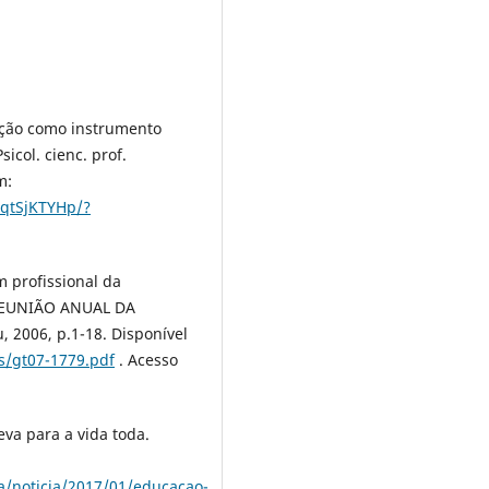
cação como instrumento
icol. cienc. prof.
m:
rqtSjKTYHp/?
m profissional da
ª REUNIÃO ANUAL DA
 2006, p.1-18. Disponível
es/gt07-1779.pdf
. Acesso
eva para a vida toda.
la/noticia/2017/01/educacao-