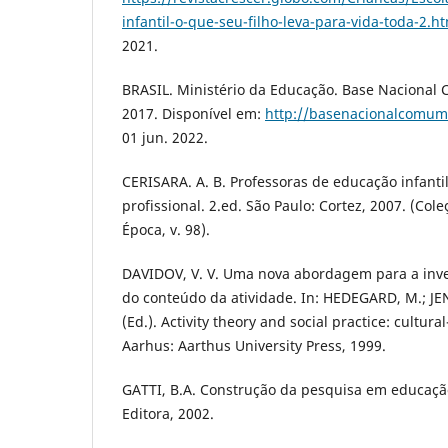
infantil-o-que-seu-filho-leva-para-vida-toda-2.h
2021.
BRASIL. Ministério da Educação. Base Nacional
2017. Disponível em:
http://basenacionalcomum
01 jun. 2022.
CERISARA. A. B. Professoras de educação infantil
profissional. 2.ed. São Paulo: Cortez, 2007. (Co
Época, v. 98).
DAVIDOV, V. V. Uma nova abordagem para a inve
do conteúdo da atividade. In: HEDEGARD, M.; JEN
(Ed.). Activity theory and social practice: cultura
Aarhus: Aarthus University Press, 1999.
GATTI, B.A. Construção da pesquisa em educação 
Editora, 2002.