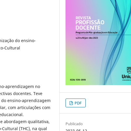
nização do ensino-
co-Cultural
ino-aprendizagem no
ectivas docentes. Teve
o do ensino-aprendizagem
PDF
olar, com articulações com
educacional.
e abordagem qualitativa,
Publicado
-Cultural (THC), na qual
2023-05-12