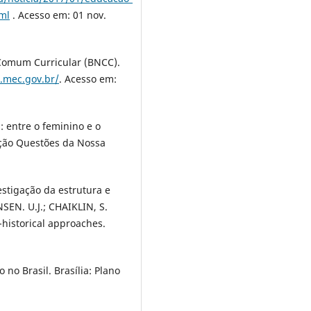
tml
. Acesso em: 01 nov.
 Comum Curricular (BNCC).
.mec.gov.br/
. Acesso em:
: entre o feminino e o
leção Questões da Nossa
stigação da estrutura e
SEN. U.J.; CHAIKLIN, S.
l-historical approaches.
no Brasil. Brasília: Plano