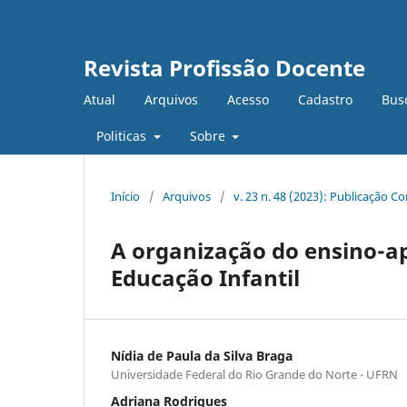
Revista Profissão Docente
Atual
Arquivos
Acesso
Cadastro
Bus
Politicas
Sobre
Início
/
Arquivos
/
v. 23 n. 48 (2023): Publicação C
A organização do ensino-a
Educação Infantil
Nídia de Paula da Silva Braga
Universidade Federal do Rio Grande do Norte - UFRN
Adriana Rodrigues