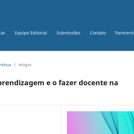
car
Equipe Editorial
Submissões
Contato
Pareceri
ontínua
/
Artigos
prendizagem e o fazer docente na