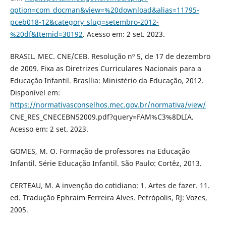
option=com_docman&view=%20download&alias=11795-
pceb018-12&category_slug=setembro-2012-
%20df&Itemid=30192
. Acesso em: 2 set. 2023.
BRASIL. MEC. CNE/CEB. Resolução nº 5, de 17 de dezembro
de 2009. Fixa as Diretrizes Curriculares Nacionais para a
Educação Infantil. Brasília: Ministério da Educação, 2012.
Disponível em:
https://normativasconselhos.mec.gov.br/normativa/view/
CNE_RES_CNECEBN52009.pdf?query=FAM%C3%8DLIA.
Acesso em: 2 set. 2023.
GOMES, M. O. Formação de professores na Educação
Infantil. Série Educação Infantil. São Paulo: Cortêz, 2013.
CERTEAU, M. A invenção do cotidiano: 1. Artes de fazer. 11.
ed. Tradução Ephraim Ferreira Alves. Petrópolis, RJ: Vozes,
2005.