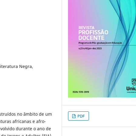
iteratura Negra,
nstruídos no âmbito de um
PDF
turas africanas e afro-
nvolvido durante o ano de
de Jovens e Adultos (EJA).