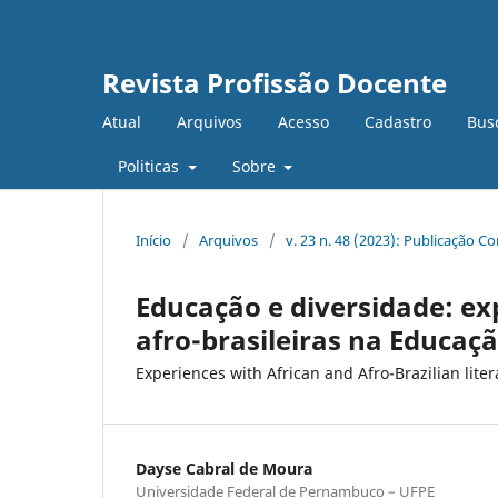
Revista Profissão Docente
Atual
Arquivos
Acesso
Cadastro
Bus
Politicas
Sobre
Início
/
Arquivos
/
v. 23 n. 48 (2023): Publicação C
Educação e diversidade: exp
afro-brasileiras na Educaçã
Experiences with African and Afro-Brazilian lite
Dayse Cabral de Moura
Universidade Federal de Pernambuco – UFPE