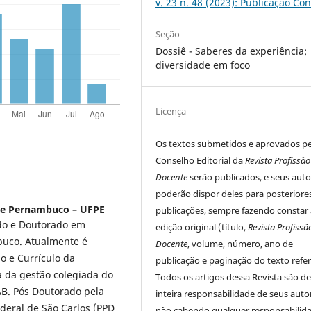
v. 23 n. 48 (2023): Publicação Co
Seção
Dossiê - Saberes da experiência:
diversidade em foco
Licença
Os textos submetidos e aprovados p
Conselho Editorial da
Revista Profissão
Docente
serão publicados, e seus auto
poderão dispor deles para posteriore
de Pernambuco – UFPE
publicações, sempre fazendo constar 
do e Doutorado em
edição original (título,
Revista Profissã
buco. Atualmente é
Docente
, volume, número, ano de
o e Currículo da
publicação e paginação do texto refer
 da gestão colegiada do
Todos os artigos dessa Revista são d
AB. Pós Doutorado pela
inteira responsabilidade de seus auto
eral de São Carlos (PPD
não cabendo qualquer responsabilid