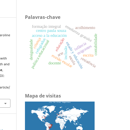
Palavras-chave
enseñanza gratuita
formação integral
acolhimento
centro paula souza
acceso a la educación
aroline
contabilidade
criança
educação
refugiados
política educacional
desigualdade
estado y educación
infância
migrantes
inclusão
arte
escrita
evasão escolar
escola
resistência
 with
docente
uth and
te
,
OI:
rticle/
Mapa de visitas