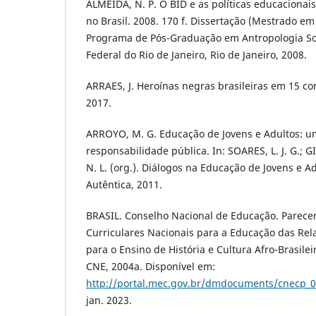
ALMEIDA, N. P. O BID e as políticas educacionais
no Brasil. 2008. 170 f. Dissertação (Mestrado em
Programa de Pós-Graduação em Antropologia Soc
Federal do Rio de Janeiro, Rio de Janeiro, 2008.
ARRAES, J. Heroínas negras brasileiras em 15 cor
2017.
ARROYO, M. G. Educação de Jovens e Adultos: u
responsabilidade pública. In: SOARES, L. J. G.;
N. L. (org.). Diálogos na Educação de Jovens e Ad
Autêntica, 2011.
BRASIL. Conselho Nacional de Educação. Parecer 
Curriculares Nacionais para a Educação das Rela
para o Ensino de História e Cultura Afro-Brasileir
CNE, 2004a. Disponível em:
http://portal.mec.gov.br/dmdocuments/cnecp_0
jan. 2023.