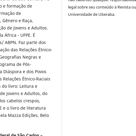
o e formação de
legal sobre seu conteúdo à Revista ou
ormação de
Universidade de Uberaba.
, Gênero e Raça,
ção de Jovens e Adultos.
a África - UFPE. É
/ ABPN. Faz parte dos
ação das Relações Étnico-
"Geografias Negras e
rograma de Pós-
da Diáspora e dos Povos
s Relações Étnico-Raciais
do livro: Leitura e
de Jovens e Adultos, do
dos cabelos crespos,
 e o livro de literatura
pela Mazza Edições, Belo
eral de São Carlos –