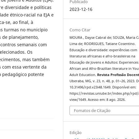
Publicado
e diversidade e políticas
2023-12-16
dade étnico-racial na EJA e
a-se, ao final, à
as turmas no município
Como Citar
es de planejamento,
MOURA , Dayse Cabral de; SOUZA, Maria C
encontros semanais com
Lima de; RODRIGUES, Tatiane Cosentino.
Educação e diversidade: experiências com
selecionados. Os
literaturas africanas e afro-brasileiras na
hecimentos, mas também
Educação de Jovens e Adultos: Experiences
s com essa vertente da
African and Afro-Brazilian literature in Yo
o pedagógico potente
Adult Education.
Revista Profissão Docen
Uberaba, MG, v. 23, n. 48, p. 01–26, 2023. D
10.31496/rpd.v23i48.1649. Disponível em:
https://revistas.uniube.br/index.php/rpd/a
view/1649. Acesso em: 8 ago. 2026.
Fomatos de Citação
Edição