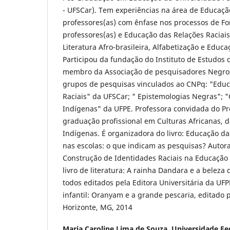
- UFSCar). Tem experiências na área de Educaçã
professores(as) com ênfase nos processos de F
professores(as) e Educação das Relações Raciais
Literatura Afro-brasileira, Alfabetização e Educa
Participou da fundação do Instituto de Estudos d
membro da Associação de pesquisadores Negros
grupos de pesquisas vinculados ao CNPq: "Educ
Raciais" da UFSCar; " Epistemologias Negras"; 
Indígenas" da UFPE. Professora convidada do P
graduação profissional em Culturas Africanas, 
Indígenas. É organizadora do livro: Educação da
nas escolas: o que indicam as pesquisas? Autora 
Construção de Identidades Raciais na Educação 
livro de literatura: A rainha Dandara e a beleza 
todos editados pela Editora Universitária da UFPE
infantil: Oranyam e a grande pescaria, editado 
Horizonte, MG, 2014
Maria Caroline Lima de Souza,
Universidade Fed