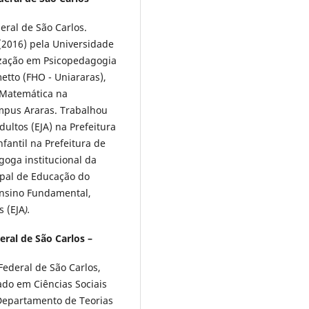
ral de São Carlos.
2016) pela Universidade
lização em Psicopedagogia
etto (FHO - Uniararas),
 Matemática na
ampus Araras. Trabalhou
ultos (EJA) na Prefeitura
fantil na Prefeitura de
goga institucional da
ipal de Educação do
Ensino Fundamental,
s (EJA
).
ral de São Carlos –
ederal de São Carlos,
do em Ciências Sociais
 Departamento de Teorias