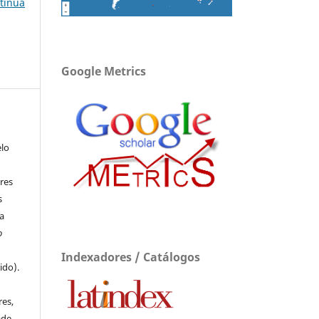
ntínua
Google Metrics
elo
res
s
a
o
Indexadores / Catálogos
ido).
e
res,
ade