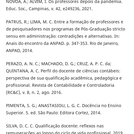
NÓVOA, A.; ALVIM, I. Os professores depois da pandemia.
Educ. Soc., Campinas, v. 42, e249236, 2021.
PATRUS, R.; LIMA, M. C. Entre a formação de professores e
de pesquisadores nos programas de Pós-Graduação stricto
sensu em administração: contradições e alternativas. In:
Anais do encontro da ANPAD. p. 347-353. Rio de Janeiro,
ANPAD, 2014.
PERAZO, A. N. C.; MACHADO, D. G.; CRUZ, A. P. C. da;
QUINTANA, A. C. Perfil do docente de ciências contábeis:
perspectiva de sua qualificação acadêmica, pedagógica e
profissional. Revista de Contabilidade e Controladoria
(RC&C), v. 8, n. 2, ago. 2016.
PIMENTA, S. G.; ANASTASIOU, L. G. C. Docência no Ensino
Superior. 5. ed. São Paulo: Editora Cortez, 2014.
SILVA, D. C. C. Qualificação docente: reflexos nas
remunerações ao longo do ciclo de vida profissional. 2019.