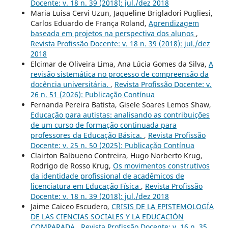
Docente: v. 18 n. 39 (2018): jul./dez 2018
Maria Luisa Cervi Uzun, Jaqueline Brigladori Pugliesi,
Carlos Eduardo de França Roland,
Aprendizagem
baseada em projetos na perspectiva dos alunos
,
Revista Profissão Docente: v. 18 n. 39 (2018): jul./dez
2018
Elcimar de Oliveira Lima, Ana Lúcia Gomes da Silva,
A
revisão sistemática no processo de compreensão da
docência universitária.
,
Revista Profissão Docente: v.
26 n. 51 (2026): Publicação Contínua
Fernanda Pereira Batista, Gisele Soares Lemos Shaw,
Educação para autistas: analisando as contribuições
de um curso de formação continuada para
professores da Educação Básica.
,
Revista Profissão
Docente: v. 25 n. 50 (2025): Publicação Contínua
Clairton Balbueno Contreira, Hugo Norberto Krug,
Rodrigo de Rosso Krug,
Os movimentos construtivos
da identidade profissional de acadêmicos de
licenciatura em Educação Física
,
Revista Profissão
Docente: v. 18 n. 39 (2018): jul./dez 2018
Jaime Caiceo Escudero,
CRISIS DE LA EPISTEMOLOGÍA
DE LAS CIENCIAS SOCIALES Y LA EDUCACIÓN
COMPARADA
,
Revista Profissão Docente: v. 16 n. 35