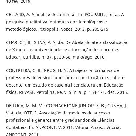
10 fev. 2019.
CELLARD, A. A análise documental. In: POUPART, J. et al. A
pesquisa qualitativa: enfoques epistemológicos e
metodológicos. Petrópolis: Vozes, 2012, p. 295-215
CHARLOT, B.; SILVA, V. A. da. De Abelardo até a classificação
de Xangai: as universidades e a formação dos docentes.
Educar, Curitiba, n. 37, p. 39-58, maio/ago. 2010.
CONTREIRA, C. B.; KRUG, H. N. A trajetória formativa de
professores do ensino superior e a construção dos saberes
docente: um estudo de caso na licenciatura em Educação
física. REVASF, Petrolina, Pe, v. 5, n. 9, p. 154-174, dez. 2015.
DE LUCA, M. M. M.; CORNACHIONE JUNIOR, E. B.; CUNHA, J.
V. A. da; OTT, E. Associação de modelos de sucesso
profissional e gêneros entre graduandos de Ciências
Contábeis. In: ANPCONT, V, 2011. Vitória. Anais… Vitória:
ANPCONT, 2011.