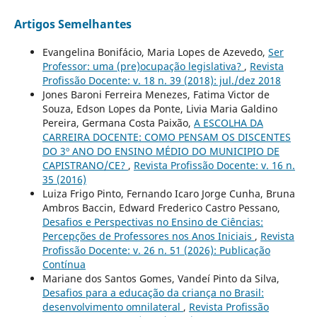
Artigos Semelhantes
Evangelina Bonifácio, Maria Lopes de Azevedo,
Ser
Professor: uma (pre)ocupação legislativa?
,
Revista
Profissão Docente: v. 18 n. 39 (2018): jul./dez 2018
Jones Baroni Ferreira Menezes, Fatima Victor de
Souza, Edson Lopes da Ponte, Livia Maria Galdino
Pereira, Germana Costa Paixão,
A ESCOLHA DA
CARREIRA DOCENTE: COMO PENSAM OS DISCENTES
DO 3º ANO DO ENSINO MÉDIO DO MUNICIPIO DE
CAPISTRANO/CE?
,
Revista Profissão Docente: v. 16 n.
35 (2016)
Luiza Frigo Pinto, Fernando Icaro Jorge Cunha, Bruna
Ambros Baccin, Edward Frederico Castro Pessano,
Desafios e Perspectivas no Ensino de Ciências:
Percepções de Professores nos Anos Iniciais
,
Revista
Profissão Docente: v. 26 n. 51 (2026): Publicação
Contínua
Mariane dos Santos Gomes, Vandeí Pinto da Silva,
Desafios para a educação da criança no Brasil:
desenvolvimento omnilateral
,
Revista Profissão