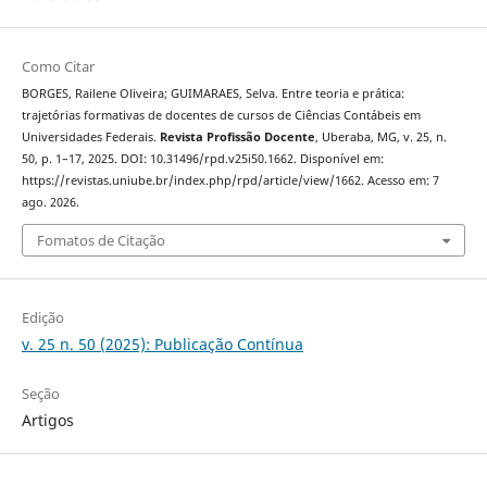
Como Citar
BORGES, Railene Oliveira; GUIMARAES, Selva. Entre teoria e prática:
trajetórias formativas de docentes de cursos de Ciências Contábeis em
Universidades Federais.
Revista Profissão Docente
, Uberaba, MG, v. 25, n.
50, p. 1–17, 2025. DOI: 10.31496/rpd.v25i50.1662. Disponível em:
https://revistas.uniube.br/index.php/rpd/article/view/1662. Acesso em: 7
ago. 2026.
Fomatos de Citação
Edição
v. 25 n. 50 (2025): Publicação Contínua
Seção
Artigos