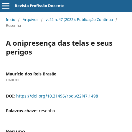
Revista Profissão Docente
Início
/
Arquivos
/
v. 22 n. 47 (2022): Publicação Contínua
/
Resenha
A onipresença das telas e seus
perigos
Maurício dos Reis Brasão
UNIUBE
DOI:
https://doi.org/10.31496/rpd.v22i47.1498
Palavras-chave:
resenha
Resumo