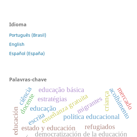
Idioma
Português (Brasil)
English
Español (España)
Palavras-chave
ciência
mercado
educação básica
acolhimento
criança
enseñanza gratuita
docente
migrantes
estratégias
educação
acceso a la educación
escrita
política educacional
refugiados
estado y educación
democratización de la educación