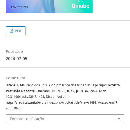
PDF
Publicado
2024-07-05
Como Citar
BRASÃO, Maurício dos Reis. A onipresença das telas e seus perigos.
Revista
Profissão Docente
, Uberaba, MG, v. 22, n. 47, p. 01–07, 2024. DOI:
10.31496/rpd.v22i47.1498. Disponível em:
https://revistas.uniube.br/index.php/rpd/article/view/1498. Acesso em: 7
ago. 2026.
Fomatos de Citação