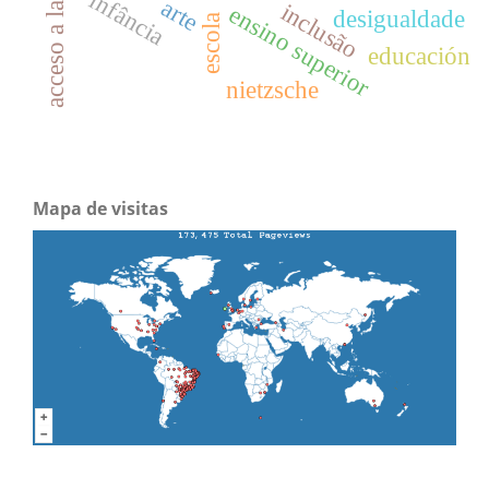
infância
arte
inclusão
ensino superior
desigualdade
escola
educación
nietzsche
Mapa de visitas