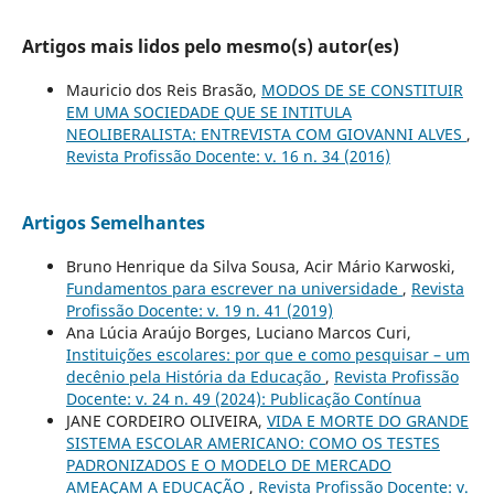
Artigos mais lidos pelo mesmo(s) autor(es)
Mauricio dos Reis Brasão,
MODOS DE SE CONSTITUIR
EM UMA SOCIEDADE QUE SE INTITULA
NEOLIBERALISTA: ENTREVISTA COM GIOVANNI ALVES
,
Revista Profissão Docente: v. 16 n. 34 (2016)
Artigos Semelhantes
Bruno Henrique da Silva Sousa, Acir Mário Karwoski,
Fundamentos para escrever na universidade
,
Revista
Profissão Docente: v. 19 n. 41 (2019)
Ana Lúcia Araújo Borges, Luciano Marcos Curi,
Instituições escolares: por que e como pesquisar – um
decênio pela História da Educação
,
Revista Profissão
Docente: v. 24 n. 49 (2024): Publicação Contínua
JANE CORDEIRO OLIVEIRA,
VIDA E MORTE DO GRANDE
SISTEMA ESCOLAR AMERICANO: COMO OS TESTES
PADRONIZADOS E O MODELO DE MERCADO
AMEAÇAM A EDUCAÇÃO
,
Revista Profissão Docente: v.