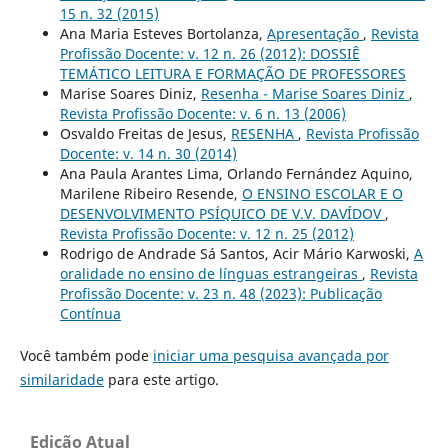
15 n. 32 (2015)
Ana Maria Esteves Bortolanza,
Apresentação
,
Revista
Profissão Docente: v. 12 n. 26 (2012): DOSSIÊ
TEMÁTICO LEITURA E FORMAÇÃO DE PROFESSORES
Marise Soares Diniz,
Resenha - Marise Soares Diniz
,
Revista Profissão Docente: v. 6 n. 13 (2006)
Osvaldo Freitas de Jesus,
RESENHA
,
Revista Profissão
Docente: v. 14 n. 30 (2014)
Ana Paula Arantes Lima, Orlando Fernández Aquino,
Marilene Ribeiro Resende,
O ENSINO ESCOLAR E O
DESENVOLVIMENTO PSÍQUICO DE V.V. DAVÍDOV
,
Revista Profissão Docente: v. 12 n. 25 (2012)
Rodrigo de Andrade Sá Santos, Acir Mário Karwoski,
A
oralidade no ensino de línguas estrangeiras
,
Revista
Profissão Docente: v. 23 n. 48 (2023): Publicação
Contínua
Você também pode
iniciar uma pesquisa avançada por
similaridade
para este artigo.
Edição Atual