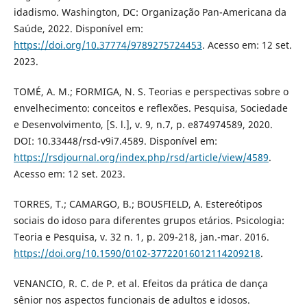
idadismo. Washington, DC: Organização Pan-Americana da
Saúde, 2022. Disponível em:
https://doi.org/10.37774/9789275724453
. Acesso em: 12 set.
2023.
TOMÉ, A. M.; FORMIGA, N. S. Teorias e perspectivas sobre o
envelhecimento: conceitos e reflexões. Pesquisa, Sociedade
e Desenvolvimento, [S. l.], v. 9, n.7, p. e874974589, 2020.
DOI: 10.33448/rsd-v9i7.4589. Disponível em:
https://rsdjournal.org/index.php/rsd/article/view/4589
.
Acesso em: 12 set. 2023.
TORRES, T.; CAMARGO, B.; BOUSFIELD, A. Estereótipos
sociais do idoso para diferentes grupos etários. Psicologia:
Teoria e Pesquisa, v. 32 n. 1, p. 209-218, jan.-mar. 2016.
https://doi.org/10.1590/0102-37722016012114209218
.
VENANCIO, R. C. de P. et al. Efeitos da prática de dança
sênior nos aspectos funcionais de adultos e idosos.