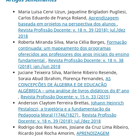
Maria Luisa Cervi Uzun, Jaqueline Brigladori Pugliesi,
Carlos Eduardo de França Roland,
Aprendizagem
baseada em projetos na perspectiva dos alunos
,
Revista Profissão Docente: v. 18 n. 39 (2018): jul./dez
2018
Roberta Miranda Silva, Maria Célia Borges,
Formação
continuada: um mapeamento dos programas
oferecidos aos professores dos anos iniciais do ensino
fundamental
,
Revista Profissão Docente: v. 18 n. 38
(2018): jan./jun 2018
Juciane Teixeira Silva, Marilene Ribeiro Resende,
Soraia Abud Ibrahim, Florença Fernandes,
AS
CONCEPÇÕES DE ÁLGEBRA E DE EDUCAÇÃO
ALGÉBRICA – uma análise de livros didáticos do 8º ano
,
Revista Profissão Docente: v. 15 n. 33 (2015)
Anderson Claytom Ferreira Brettas,
Johann Heinrich
Pestalozzi, a trajetória e a fundamentação da
Pedagogia Moral (1746/1827)
,
Revista Profissão
Docente: v. 18 n. 39 (2018): jul./dez 2018
Rodrigo dos Reis Nunes, Josiane da Cruz Lima Ribeiro,
Ricardo José Rocha Amorim,
APRENDIZAGEM