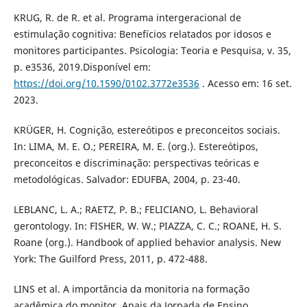
KRUG, R. de R. et al. Programa intergeracional de
estimulação cognitiva: Benefícios relatados por idosos e
monitores participantes. Psicologia: Teoria e Pesquisa, v. 35,
p. e3536, 2019.Disponível em:
https://doi.org/10.1590/0102.3772e3536
. Acesso em: 16 set.
2023.
KRÜGER, H. Cognição, estereótipos e preconceitos sociais.
In: LIMA, M. E. O.; PEREIRA, M. E. (org.). Estereótipos,
preconceitos e discriminação: perspectivas teóricas e
metodológicas. Salvador: EDUFBA, 2004, p. 23-40.
LEBLANC, L. A.; RAETZ, P. B.; FELICIANO, L. Behavioral
gerontology. In: FISHER, W. W.; PIAZZA, C. C.; ROANE, H. S.
Roane (org.). Handbook of applied behavior analysis. New
York: The Guilford Press, 2011, p. 472-488.
LINS et al. A importância da monitoria na formação
acadêmica do monitor. Anais da Jornada de Ensino,