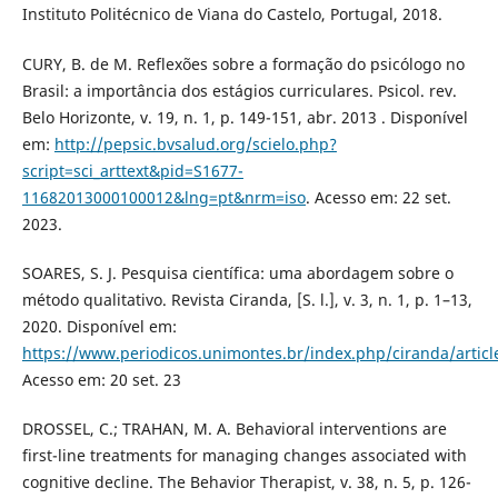
Instituto Politécnico de Viana do Castelo, Portugal, 2018.
CURY, B. de M. Reflexões sobre a formação do psicólogo no
Brasil: a importância dos estágios curriculares. Psicol. rev.
Belo Horizonte, v. 19, n. 1, p. 149-151, abr. 2013 . Disponível
em:
http://pepsic.bvsalud.org/scielo.php?
script=sci_arttext&pid=S1677-
11682013000100012&lng=pt&nrm=iso
. Acesso em: 22 set.
2023.
SOARES, S. J. Pesquisa científica: uma abordagem sobre o
método qualitativo. Revista Ciranda, [S. l.], v. 3, n. 1, p. 1–13,
2020. Disponível em:
https://www.periodicos.unimontes.br/index.php/ciranda/articl
Acesso em: 20 set. 23
DROSSEL, C.; TRAHAN, M. A. Behavioral interventions are
first-line treatments for managing changes associated with
cognitive decline. The Behavior Therapist, v. 38, n. 5, p. 126-