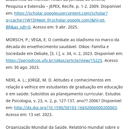
Pesquisa e Extensão – JEPEX, Recife. p. 1-2. 2009. Disponível
em:
https://scholar.googleusercontent.com/scholar?
q=cache:i1W1DHwpt_0J:scholar.google.com/&hl=pt-
BR&as_sdt=0
. Acesso em: 9 abr. 2025.
MORSCH, P.; VEGA, E. O combate ao idadismo no marco da
década do envelhecimento saudável. Oikos: Família e
Sociedade em Debate, [S. l.], v. 34, n. 2, 2023. Disponível em:
https://periodicos.ufv.br/oikos/article/view/15225
. Acesso
em: 30 ago. 2023.
NERI, A. L.; JORGE, M. D. Atitudes e conhecimentos em
relação à velhice em estudantes de graduação em educação
e em saúde: Subsídios ao planejamento curricular. Estudos
de Psicologia, v. 23, n. 2, p. 127-137, ano?? 2006? Disponível
em:
http://dx.doi.org/10.1590/S0103-166X2006000200003
.
Acesso em: 13 set. 2023.
Organização Mundial da Saúde. Relatório mundial sobre o