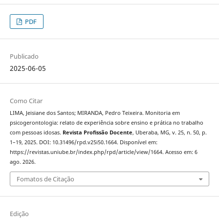
PDF
Publicado
2025-06-05
Como Citar
LIMA, Jeisiane dos Santos; MIRANDA, Pedro Teixeira. Monitoria em
psicogerontologia: relato de experiência sobre ensino e prática no trabalho
com pessoas idosas.
Revista Profissão Docente
, Uberaba, MG, v. 25, n. 50, p.
1–19, 2025. DOI: 10.31496/rpd.v25i50.1664. Disponível em:
https://revistas.uniube.br/index.php/rpd/article/view/1664. Acesso em: 6
ago. 2026.
Fomatos de Citação
Edição