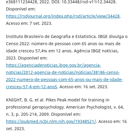
e368111234428, 2022. DOI: 10.33448/rsd-v11i12.34428.
Disponível em:
https://rsdjournal.org/index.php/rsd/article/view/34428
.
Acesso em: 7 set. 2023.
Instituto Brasileiro de Geografia e Estatística. IBGE divulga o
Censo 2022: número de pessoas com 65 anos ou mais de
idade cresceu 57,4% em 12 anos. Agência IBGE notícias,
2023. Disponível em:
https://agenciadenoticias.ibge.gov.br/agencia-
noticias/2012-agencia-de-noticias/noticias/38186-censo-
2022-numero-de-pessoas-com-65-anos-ou-mais-de-idade-
cresceu-57-4-em-12-anoS
. Acesso em: 16 set. 2023.
KNIGHT, B. G. et al. Pikes Peak model for training in
professional geropsychology. American Psychologist, v. 64,
n. 3, p. 205-214, 2009. Disponível em:
https://pubmed.ncbi.nlm.nih.gov/19348521/
. Acesso em: 16
set. 2023.