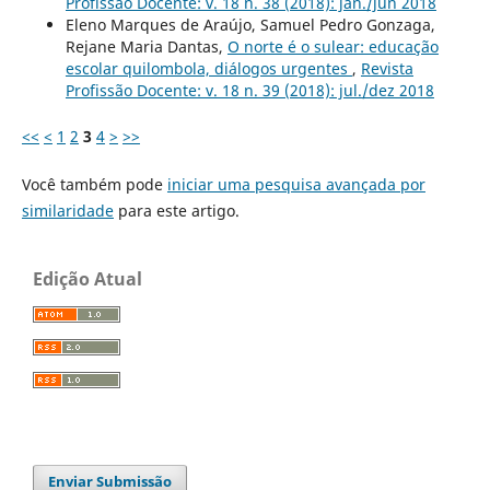
Profissão Docente: v. 18 n. 38 (2018): jan./jun 2018
Eleno Marques de Araújo, Samuel Pedro Gonzaga,
Rejane Maria Dantas,
O norte é o sulear: educação
escolar quilombola, diálogos urgentes
,
Revista
Profissão Docente: v. 18 n. 39 (2018): jul./dez 2018
<<
<
1
2
3
4
>
>>
Você também pode
iniciar uma pesquisa avançada por
similaridade
para este artigo.
Edição Atual
Enviar Submissão