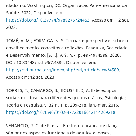
idadismo. Washington, DC: Organização Pan-Americana da
Saúde, 2022. Disponível em:
https://doi.org/10.37774/9789275724453
. Acesso em: 12 set.
2023.
TOMÉ, A. M.; FORMIGA, N. S. Teorias e perspectivas sobre o
envelhecimento: conceitos e reflexões. Pesquisa, Sociedade
e Desenvolvimento, [S. l.], v. 9, n.7, p. e874974589, 2020.
DOI: 10.33448/rsd-v9i7.4589. Disponível em:
https://rsdjournal.org/index.php/rsd/article/view/4589
.
Acesso em: 12 set. 2023.
TORRES, T.; CAMARGO, B.; BOUSFIELD, A. Estereótipos
sociais do idoso para diferentes grupos etários. Psicologia:
Teoria e Pesquisa, v. 32 n. 1, p. 209-218, jan.-mar. 2016.
https://doi.org/10.1590/0102-37722016012114209218
.
VENANCIO, R. C. de P. et al. Efeitos da prática de dança
sênior nos aspectos funcionais de adultos e idosos.