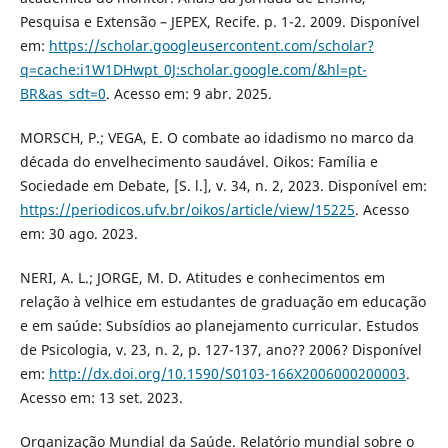
Pesquisa e Extensão – JEPEX, Recife. p. 1-2. 2009. Disponível
em:
https://scholar.googleusercontent.com/scholar?
q=cache:i1W1DHwpt_0J:scholar.google.com/&hl=pt-
BR&as_sdt=0
. Acesso em: 9 abr. 2025.
MORSCH, P.; VEGA, E. O combate ao idadismo no marco da
década do envelhecimento saudável. Oikos: Família e
Sociedade em Debate, [S. l.], v. 34, n. 2, 2023. Disponível em:
https://periodicos.ufv.br/oikos/article/view/15225
. Acesso
em: 30 ago. 2023.
NERI, A. L.; JORGE, M. D. Atitudes e conhecimentos em
relação à velhice em estudantes de graduação em educação
e em saúde: Subsídios ao planejamento curricular. Estudos
de Psicologia, v. 23, n. 2, p. 127-137, ano?? 2006? Disponível
em:
http://dx.doi.org/10.1590/S0103-166X2006000200003
.
Acesso em: 13 set. 2023.
Organização Mundial da Saúde. Relatório mundial sobre o