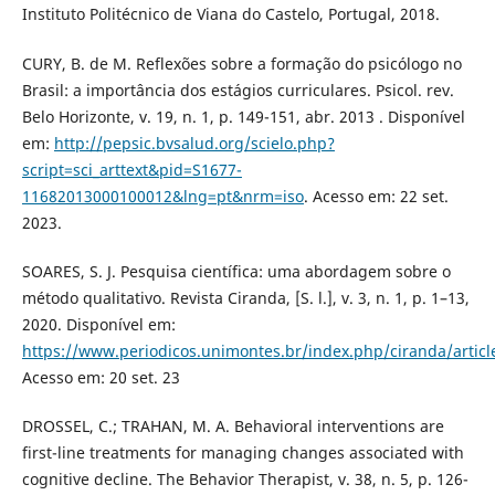
Instituto Politécnico de Viana do Castelo, Portugal, 2018.
CURY, B. de M. Reflexões sobre a formação do psicólogo no
Brasil: a importância dos estágios curriculares. Psicol. rev.
Belo Horizonte, v. 19, n. 1, p. 149-151, abr. 2013 . Disponível
em:
http://pepsic.bvsalud.org/scielo.php?
script=sci_arttext&pid=S1677-
11682013000100012&lng=pt&nrm=iso
. Acesso em: 22 set.
2023.
SOARES, S. J. Pesquisa científica: uma abordagem sobre o
método qualitativo. Revista Ciranda, [S. l.], v. 3, n. 1, p. 1–13,
2020. Disponível em:
https://www.periodicos.unimontes.br/index.php/ciranda/articl
Acesso em: 20 set. 23
DROSSEL, C.; TRAHAN, M. A. Behavioral interventions are
first-line treatments for managing changes associated with
cognitive decline. The Behavior Therapist, v. 38, n. 5, p. 126-