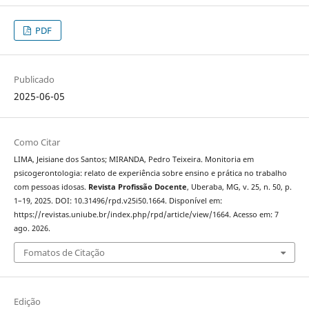
PDF
Publicado
2025-06-05
Como Citar
LIMA, Jeisiane dos Santos; MIRANDA, Pedro Teixeira. Monitoria em
psicogerontologia: relato de experiência sobre ensino e prática no trabalho
com pessoas idosas.
Revista Profissão Docente
, Uberaba, MG, v. 25, n. 50, p.
1–19, 2025. DOI: 10.31496/rpd.v25i50.1664. Disponível em:
https://revistas.uniube.br/index.php/rpd/article/view/1664. Acesso em: 7
ago. 2026.
Fomatos de Citação
Edição