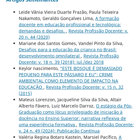
Leide Vânia Vieira Duarte Frazão, Paula Teixeira
Nakamoto, Geraldo Gonçalves Lima,
A formação
docente em educação profissional e tecnológica:
demandas e desafios.
,
Revista Profissão Docente: v.
20 n. 44 (2020)
Mariane dos Santos Gomes, Vandeí Pinto da Silva,
Desafios para a educação da criança no Brasil:
desenvolvimento omnilateral
,
Revista Profissão
Docente: v. 18 n. 39 (2018): jul./dez 2018
Keylor nascimento,
“ESTE BOSQUE É DEMASIADO
PEQUENO PARA ESTE PÁSSARO E EU”: CRIME
AMBIENTAL COMO ELEMENTO DE IMPACTO NA
EDUCAÇÃO
,
Revista Profissão Docente: v. 15 n. 32
(2015)
Mateus Lorenzon, Jacqueline Silva da Silva, Altair
Alberto Fávero, Luiz Marcelo Darroz,
O estágio da Pós-
Graduação como lócus privilegiado de iniciação à
docência no Ensino Superior: narrativa reflexiva de
uma experiência formativa
,
Revista Profissão Docente:
v. 24 n. 49 (2024): Publicação Contínua
Valéria Regina Botaro Kastein, Marsiel Pacífico,
A