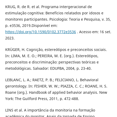
KRUG, R. de R. et al. Programa intergeracional de
estimulação cognitiva: Benefícios relatados por idosos e
monitores participantes. Psicologia: Teoria e Pesquisa, v. 35,
p. e3536, 2019.Disponível em:
https://doi.org/10.1590/0102.3772e3536
. Acesso em: 16 set.
2023.
KRÜGER, H. Cognição, estereótipos e preconceitos sociais.
In: LIMA, M. E. O.; PEREIRA, M. E. (org.). Estereótipos,
preconceitos e discriminação: perspectivas teóricas e
metodológicas. Salvador: EDUFBA, 2004, p. 23-40.
LEBLANC, L. A.; RAETZ, P. B.; FELICIANO, L. Behavioral
gerontology. In: FISHER, W. W.; PIAZZA, C. C.; ROANE, H. S.
Roane (org.). Handbook of applied behavior analysis. New
York: The Guilford Press, 2011, p. 472-488.
LINS et al. A importância da monitoria na formação
acadêmica do monitor. Anais da Jornada de Ensino,