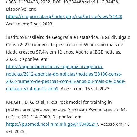
e368111234428, 2022. DOI: 10.33448/rsd-v11i12.34428.
Disponível em:
https://rsdjournal.org/index.php/rsd/article/view/34428
.
Acesso em: 7 set. 2023.
Instituto Brasileiro de Geografia e Estatística. IBGE divulga o
Censo 2022: número de pessoas com 65 anos ou mais de
idade cresceu 57,4% em 12 anos. Agência IBGE notícias,
2023. Disponível em:
https://agenciadenoticias.ibge.gov.br/agencia-
noticias/2012-agencia-de-noticias/noticias/38186-censo-
2022-numero-de-pessoas-com-65-anos-ou-mais-de-idade-
cresceu-57-4-em-12-anoS
. Acesso em: 16 set. 2023.
KNIGHT, B. G. et al. Pikes Peak model for training in
professional geropsychology. American Psychologist, v. 64,
n. 3, p. 205-214, 2009. Disponível em:
https://pubmed.ncbi.nlm.nih.gov/19348521/
. Acesso em: 16
set. 2023.