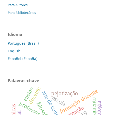
Para Autores
Para Bibliotecários
Idioma
Português (Brasil)
English
Español (España)
Palavras-chave
ensino
docente
formação docente
arte de conceituar
pejotização
escola
planejamento
professor
filosofia
psicologia
formação