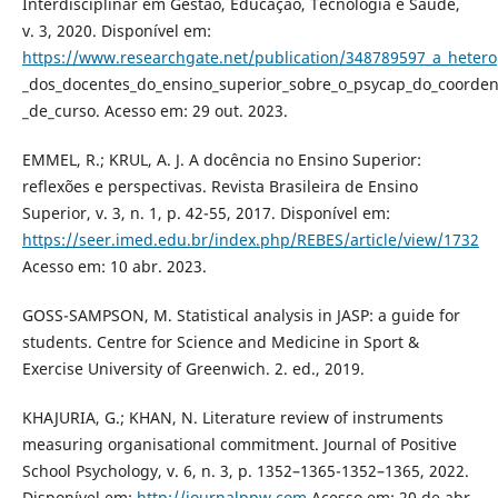
Interdisciplinar em Gestão, Educação, Tecnologia e Saúde,
v. 3, 2020. Disponível em:
https://www.researchgate.net/publication/348789597_a_heter
_dos_docentes_do_ensino_superior_sobre_o_psycap_do_coorde
_de_curso. Acesso em: 29 out. 2023.
EMMEL, R.; KRUL, A. J. A docência no Ensino Superior:
reflexões e perspectivas. Revista Brasileira de Ensino
Superior, v. 3, n. 1, p. 42-55, 2017. Disponível em:
https://seer.imed.edu.br/index.php/REBES/article/view/1732
Acesso em: 10 abr. 2023.
GOSS-SAMPSON, M. Statistical analysis in JASP: a guide for
students. Centre for Science and Medicine in Sport &
Exercise University of Greenwich. 2. ed., 2019.
KHAJURIA, G.; KHAN, N. Literature review of instruments
measuring organisational commitment. Journal of Positive
School Psychology, v. 6, n. 3, p. 1352–1365-1352–1365, 2022.
Disponível em:
http://journalppw.com
Acesso em: 20 de abr.