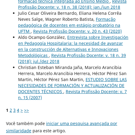
formação técnica integrada ao Ensino Médio
,
Revista
Profissão Docente: v. 18 n. 38 (2018): jan./jun 2018
Julio Cesar Oliveira Bernardo, Eliana Helena Corrêa
Neves Salge, Wagner Roberto Batista,
Formação
pedagógica de docentes em estágio probatório na
UFTM
,
Revista Profissão Docente: v. 20 n. 43 (2020)
Aldo Ocampo González,
Entrevista sobre Investigación
en Pedagogía Hospitalaria: la necesidad de avanzar
en la construcción de Alternativas e Innovaciones
Metodológicas
,
Revista Profissão Docente: v. 18 n. 39
(2018): jul./dez 2018
Christian Esteban Miranda Jaña, Marcelo Arancibia
Herrera, Marcelo Arancibia Herrera, Héctor Pérez San
Martin, Héctor Pérez San Martin,
ESTUDIO SOBRE LAS
NECESIDADES DE FORMACIÓN Y ACTUALIZACIÓN DE
DOCENTES TÉCNICOS
,
Revista Profissão Docente: v. 7
n. 15 (2007)
1
2
3
4
>
>>
Você também pode
iniciar uma pesquisa avançada por
similaridade
para este artigo.