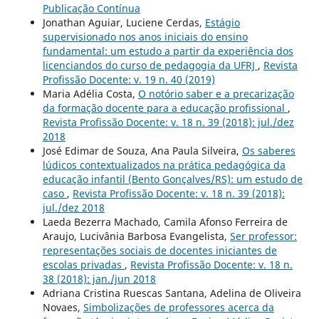
Publicação Contínua
Jonathan Aguiar, Luciene Cerdas,
Estágio
supervisionado nos anos iniciais do ensino
fundamental: um estudo a partir da experiência dos
licenciandos do curso de pedagogia da UFRJ
,
Revista
Profissão Docente: v. 19 n. 40 (2019)
Maria Adélia Costa,
O notório saber e a precarização
da formação docente para a educação profissional
,
Revista Profissão Docente: v. 18 n. 39 (2018): jul./dez
2018
José Edimar de Souza, Ana Paula Silveira,
Os saberes
lúdicos contextualizados na prática pedagógica da
educação infantil (Bento Gonçalves/RS): um estudo de
caso
,
Revista Profissão Docente: v. 18 n. 39 (2018):
jul./dez 2018
Laeda Bezerra Machado, Camila Afonso Ferreira de
Araujo, Lucivânia Barbosa Evangelista,
Ser professor:
representações sociais de docentes iniciantes de
escolas privadas
,
Revista Profissão Docente: v. 18 n.
38 (2018): jan./jun 2018
Adriana Cristina Ruescas Santana, Adelina de Oliveira
Novaes,
Simbolizações de professores acerca da