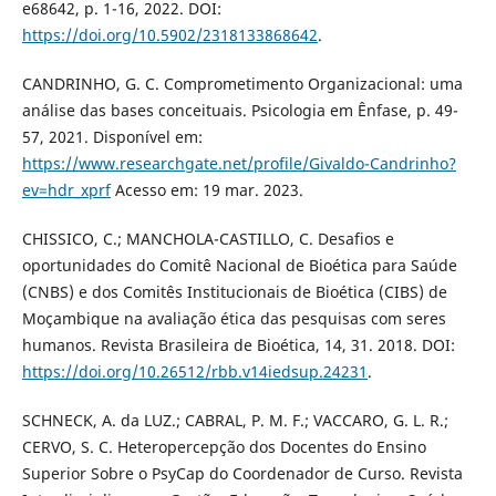
e68642, p. 1-16, 2022. DOI:
https://doi.org/10.5902/2318133868642
.
CANDRINHO, G. C. Comprometimento Organizacional: uma
análise das bases conceituais. Psicologia em Ênfase, p. 49-
57, 2021. Disponível em:
https://www.researchgate.net/profile/Givaldo-Candrinho?
ev=hdr_xprf
Acesso em: 19 mar. 2023.
CHISSICO, C.; MANCHOLA-CASTILLO, C. Desafios e
oportunidades do Comitê Nacional de Bioética para Saúde
(CNBS) e dos Comitês Institucionais de Bioética (CIBS) de
Moçambique na avaliação ética das pesquisas com seres
humanos. Revista Brasileira de Bioética, 14, 31. 2018. DOI:
https://doi.org/10.26512/rbb.v14iedsup.24231
.
SCHNECK, A. da LUZ.; CABRAL, P. M. F.; VACCARO, G. L. R.;
CERVO, S. C. Heteropercepção dos Docentes do Ensino
Superior Sobre o PsyCap do Coordenador de Curso. Revista