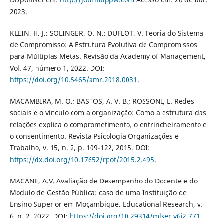
2023.
KLEIN, H. J.; SOLINGER, O. N.; DUFLOT, V. Teoria do Sistema
de Compromisso: A Estrutura Evolutiva de Compromissos
para Múltiplas Metas. Revisão da Academy of Management,
Vol. 47, número 1, 2022. DOI:
https://doi.org/10.5465/amr.2018.0031
.
MACAMBIRA, M. O.; BASTOS, A. V. B.; ROSSONI, L. Redes
sociais e o vínculo com a organização: Como a estrutura das
relações explica o comprometimento, o entrincheiramento e
o consentimento. Revista Psicologia Organizações e
Trabalho, v. 15, n. 2, p. 109-122, 2015. DOI:
https://dx.doi.org/10.17652/rpot/2015.2.495
.
MACANE, A.V. Avaliação de Desempenho do Docente e do
Módulo de Gestão Pública: caso de uma Instituição de
Ensino Superior em Moçambique. Educational Research, v.
6, n. 2, 2022. DOI:
https://doi.org/10.29314/mlser.v6i2.771
.