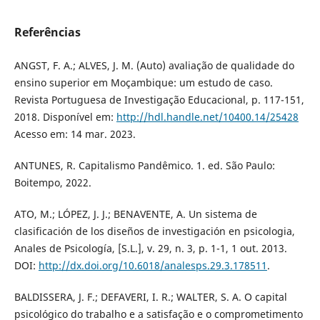
Referências
ANGST, F. A.; ALVES, J. M. (Auto) avaliação de qualidade do
ensino superior em Moçambique: um estudo de caso.
Revista Portuguesa de Investigação Educacional, p. 117-151,
2018. Disponível em:
http://hdl.handle.net/10400.14/25428
Acesso em: 14 mar. 2023.
ANTUNES, R. Capitalismo Pandêmico. 1. ed. São Paulo:
Boitempo, 2022.
ATO, M.; LÓPEZ, J. J.; BENAVENTE, A. Un sistema de
clasificación de los diseños de investigación en psicologia,
Anales de Psicología, [S.L.], v. 29, n. 3, p. 1-1, 1 out. 2013.
DOI:
http://dx.doi.org/10.6018/analesps.29.3.178511
.
BALDISSERA, J. F.; DEFAVERI, I. R.; WALTER, S. A. O capital
psicológico do trabalho e a satisfação e o comprometimento