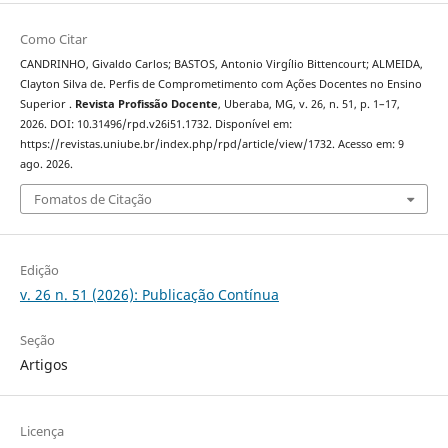
Como Citar
CANDRINHO, Givaldo Carlos; BASTOS, Antonio Virgílio Bittencourt; ALMEIDA,
Clayton Silva de. Perfis de Comprometimento com Ações Docentes no Ensino
Superior .
Revista Profissão Docente
, Uberaba, MG, v. 26, n. 51, p. 1–17,
2026. DOI: 10.31496/rpd.v26i51.1732. Disponível em:
https://revistas.uniube.br/index.php/rpd/article/view/1732. Acesso em: 9
ago. 2026.
Fomatos de Citação
Edição
v. 26 n. 51 (2026): Publicação Contínua
Seção
Artigos
Licença