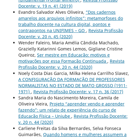
Docente: v. 19 n. 41 (2019)
Evandro Salvador Alves Oliveira,
“Dos cadernos
amarelos aos arquivos infinitos”: metamorfoses do
trabalho docente na cultura digital, pontos e
contrapontos na UNIFIMES – GO
,
Revista Profissão
Docente: v. 20 n. 45 (2020)
Wender Faleiro, Maria Amélia Cândida Machado,
Grazielly Katarinni Gomes Lemos, Gigliane Cristine
Queiroz,
Ser mestre em Educação: motivos e
motivações por essa Formação Continuada
,
Revista
Profissão Docente: v. 20 n. 44 (2020)
Noely Costa Dias Garcia, Milka Helena Carrilho Slavez,
A CONFIGURAÇÃO DA FORMAÇÃO DE PROFESSORES
NORMALISTAS NO ESTADO DE MATO GROSSO (1911-
1971)
,
Revista Profissão Docente: v. 17 n. 36 (2017)
Sandra Maria do Nascimento Moreira, Camila de
Oliveira Vieira,
Projeto “aprender vendo e aprender
fazendo”: um relato de experiência do curso de
Educação Física – Uniube
,
Revista Profissão Docente:
v. 20 n. 44 (2020)
Carliene Freitas da Silva Bernardes, Selva Fonseca
Guimarães,
Quando homens e mulheres assumem a