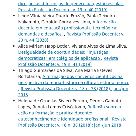
direção: as diferenças de gênero na gestão escolar
,
Revista Profissão Docente: v. 19 n. 40 (2019)
Leide Vânia Vieira Duarte Frazão, Paula Teixeira
Nakamoto, Geraldo Gonçalves Lima,
A formação
docente em educação profissional e tecnológica:
demandas e desafios.
,
Revista Profissão Docente: v.
20 n. 44 (2020)
Alice Miriam Happ Botler, Viviane Alves de Lima Silva,
Desigualdade de oportunidades: “injustiças
democráticas” em colégios de aplicação
,
Revista
Profissão Docente: v. 19 n. 41 (2019)
Thiago Guimarães da Silva, Ana Maria Esteves
Bortolanza,
A formação dos conceitos científicos na
perspectiva da teoria-histórico-cultural: estudo teórico
,
Revista Profissão Docente: v. 18 n. 38 (2018): jan./jun
2018
Helena de Ornellas Sivieri-Pereira, Dennis Gabiatti
Lopes, Renata Lemos Crisóstomo,
Reflexão sobre a
ação na formação e prática docente:
autoconhecimento e identidade profissional
,
Revista
Profissão Docente: v. 18 n. 38 (2018): jan./jun 2018