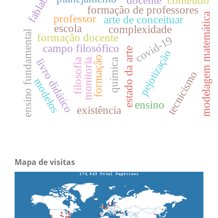
fablabs
docente
conteúdo
formação de professores
modelagem matemática
professor
arte de conceituar
escola
complexidade
ensino fundamental
formação docente
covid-19
campo filosófico
estado da arte
pejotização
formação
livro didático
monitoria
filosofia
química
tecnicismo
modelos
ensino
existência
Mapa de visitas