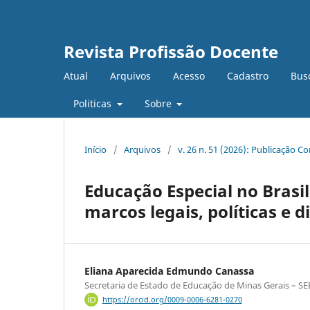
Revista Profissão Docente
Atual
Arquivos
Acesso
Cadastro
Bus
Politicas
Sobre
Início
/
Arquivos
/
v. 26 n. 51 (2026): Publicação C
Educação Especial no Brasi
marcos legais, políticas e d
Eliana Aparecida Edmundo Canassa
Secretaria de Estado de Educação de Minas Gerais – SE
https://orcid.org/0009-0006-6281-0270