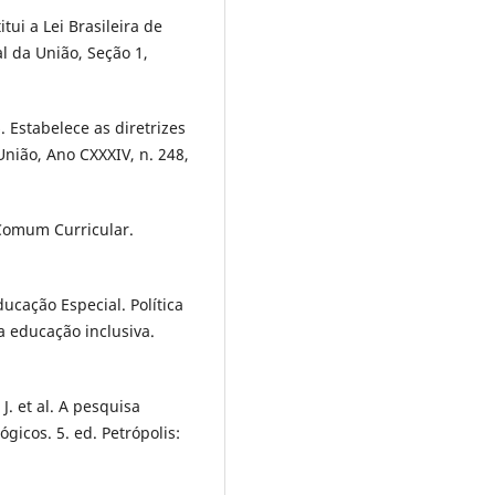
tui a Lei Brasileira de
al da União, Seção 1,
 Estabelece as diretrizes
União, Ano CXXXIV, n. 248,
 Comum Curricular.
ucação Especial. Política
a educação inclusiva.
. et al. A pesquisa
gicos. 5. ed. Petrópolis: