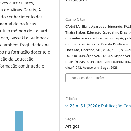
izes curriculares,
a de Minas Gerais. A
o do conhecimento das
Como Citar
mental de políticas
CANASSA, Eliana Aparecida Edmundo; FAL
guiu o método de Cellard
Thaísa Haber. Educação Especial no Brasil:
an, Sassaki e Stainback.
do conhecimento sobre marcos legais, polí
diretrizes curriculares.
Revista Profissão
s também fragilidades na
Docente
, Uberaba, MG, v. 26, n. 51, p. 2–2
udo na formação docente e
DOI: 10.31496/rpd.v26i51.1942. Disponível
dação da Educação
https://revistas.uniube.br/index.php/rpd/a
 formação continuada e
view/1942. Acesso em: 8 ago. 2026.
Fomatos de Citação
Edição
v. 26 n. 51 (2026): Publicação Co
Seção
Artigos