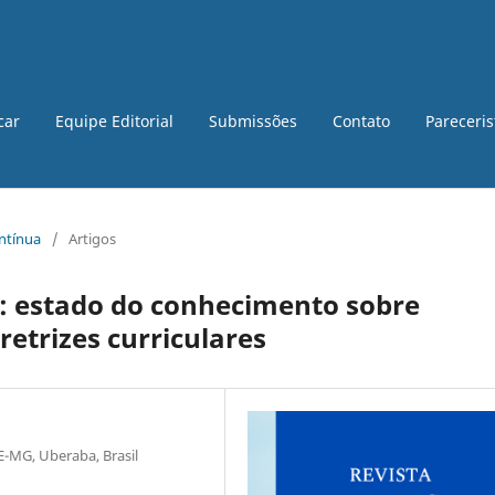
car
Equipe Editorial
Submissões
Contato
Pareceri
ontínua
/
Artigos
l: estado do conhecimento sobre
iretrizes curriculares
E-MG, Uberaba, Brasil