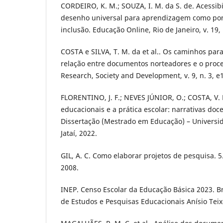
CORDEIRO, K. M.; SOUZA, I. M. da S. de. Acessibi
desenho universal para aprendizagem como pon
inclusão. Educação Online, Rio de Janeiro, v. 19,
COSTA e SILVA, T. M. da et al.. Os caminhos para
relação entre documentos norteadores e o proce
Research, Society and Development, v. 9, n. 3, 
FLORENTINO, J. F.; NEVES JÚNIOR, O.; COSTA, V. B
educacionais e a prática escolar: narrativas doc
Dissertação (Mestrado em Educação) – Universid
Jataí, 2022.
GIL, A. C. Como elaborar projetos de pesquisa. 5.
2008.
INEP. Censo Escolar da Educação Básica 2023. Bra
de Estudos e Pesquisas Educacionais Anísio Teix