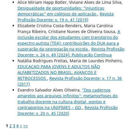
Alice Miriam Happ Botler, Viviane Alves de Lima Silva,
Desigualdade de oportunidades: “injustiças
democráticas” em colégios de aplicação
,
Revista
Profissão Docente: v. 19 n. 41 (2019)
Elizabete Cristina Costa-Renders, Maria Carolina
França Ribeiro, Cristiane Nunes de Oliveira Sousa,
A
inclusão escolar dos estudantes com transtorno do
espectro autista (TEA): contribuições do DUA para a
superação da segregação na escola
,
Revista Profissão
Docente: v. 24 n. 49 (2024): Publicação Contínua
Natália Rodrigues Freitas, Maria de Lourdes Pinheiro,
EDUCAÇAO PARA JOVENS E ADULTOS NÃO
ALFABETIZADOS NO BRASIL: AVANÇOS E
RETROCESSOS
,
Revista Profissão Docente: v. 17 n. 36
(2017)
Evandro Salvador Alves Oliveira,
“Dos cadernos
amarelos aos arquivos infinitos”: metamorfoses do
trabalho docente na cultura digital, pontos e
contrapontos na UNIFIMES – GO
,
Revista Profissão
Docente: v. 20 n. 45 (2020)
1
2
3
4
>
>>