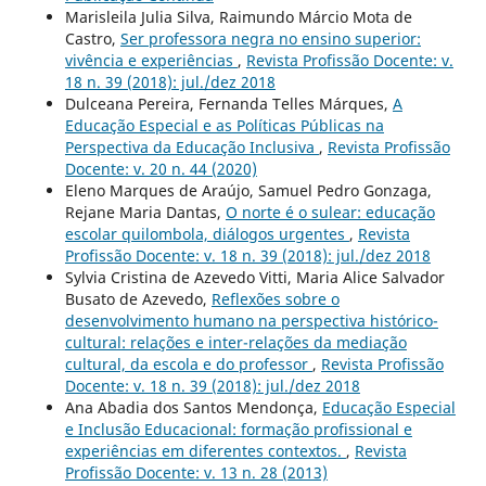
Marisleila Julia Silva, Raimundo Márcio Mota de
Castro,
Ser professora negra no ensino superior:
vivência e experiências
,
Revista Profissão Docente: v.
18 n. 39 (2018): jul./dez 2018
Dulceana Pereira, Fernanda Telles Márques,
A
Educação Especial e as Políticas Públicas na
Perspectiva da Educação Inclusiva
,
Revista Profissão
Docente: v. 20 n. 44 (2020)
Eleno Marques de Araújo, Samuel Pedro Gonzaga,
Rejane Maria Dantas,
O norte é o sulear: educação
escolar quilombola, diálogos urgentes
,
Revista
Profissão Docente: v. 18 n. 39 (2018): jul./dez 2018
Sylvia Cristina de Azevedo Vitti, Maria Alice Salvador
Busato de Azevedo,
Reflexões sobre o
desenvolvimento humano na perspectiva histórico-
cultural: relações e inter-relações da mediação
cultural, da escola e do professor
,
Revista Profissão
Docente: v. 18 n. 39 (2018): jul./dez 2018
Ana Abadia dos Santos Mendonça,
Educação Especial
e Inclusão Educacional: formação profissional e
experiências em diferentes contextos.
,
Revista
Profissão Docente: v. 13 n. 28 (2013)