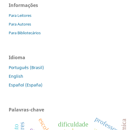
Informações
Para Leitores
Para Autores
Para Bibliotecários
Idioma
Português (Brasil)
English
Español (España)
Palavras-chave
professor
escola
química
dificuldade