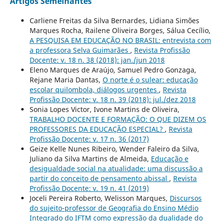
Artigos Semelhantes
Carliene Freitas da Silva Bernardes, Lidiana Simões
Marques Rocha, Railene Oliveira Borges, Sálua Cecílio,
A PESQUISA EM EDUCAÇÃO NO BRASIL: entrevista com
a professora Selva Guimarães
,
Revista Profissão
Docente: v. 18 n. 38 (2018): jan./jun 2018
Eleno Marques de Araújo, Samuel Pedro Gonzaga,
Rejane Maria Dantas,
O norte é o sulear: educação
escolar quilombola, diálogos urgentes
,
Revista
Profissão Docente: v. 18 n. 39 (2018): jul./dez 2018
Sonia Lopes Victor, Ivone Martins de Oliveira,
TRABALHO DOCENTE E FORMAÇÃO: O QUE DIZEM OS
PROFESSORES DA EDUCAÇÃO ESPECIAL?
,
Revista
Profissão Docente: v. 17 n. 36 (2017)
Geize Kelle Nunes Ribeiro, Wender Faleiro da Silva,
Juliano da Silva Martins de Almeida,
Educação e
desigualdade social na atualidade: uma discussão a
partir do conceito de pensamento abissal
,
Revista
Profissão Docente: v. 19 n. 41 (2019)
Joceli Pereira Roberto, Welisson Marques,
Discursos
do sujeito-professor de Geografia do Ensino Médio
Integrado do IFTM como expressão da dualidade do