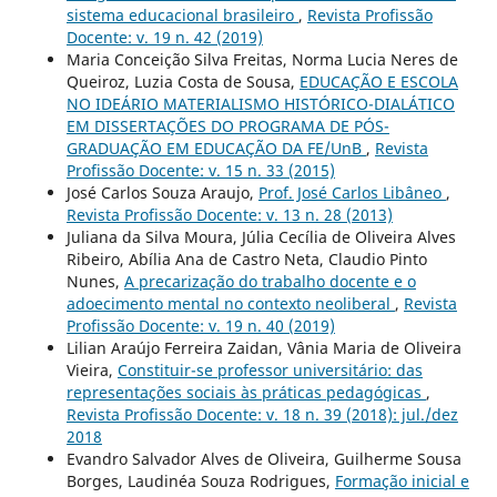
sistema educacional brasileiro
,
Revista Profissão
Docente: v. 19 n. 42 (2019)
Maria Conceição Silva Freitas, Norma Lucia Neres de
Queiroz, Luzia Costa de Sousa,
EDUCAÇÃO E ESCOLA
NO IDEÁRIO MATERIALISMO HISTÓRICO-DIALÁTICO
EM DISSERTAÇÕES DO PROGRAMA DE PÓS-
GRADUAÇÃO EM EDUCAÇÃO DA FE/UnB
,
Revista
Profissão Docente: v. 15 n. 33 (2015)
José Carlos Souza Araujo,
Prof. José Carlos Libâneo
,
Revista Profissão Docente: v. 13 n. 28 (2013)
Juliana da Silva Moura, Júlia Cecília de Oliveira Alves
Ribeiro, Abília Ana de Castro Neta, Claudio Pinto
Nunes,
A precarização do trabalho docente e o
adoecimento mental no contexto neoliberal
,
Revista
Profissão Docente: v. 19 n. 40 (2019)
Lilian Araújo Ferreira Zaidan, Vânia Maria de Oliveira
Vieira,
Constituir-se professor universitário: das
representações sociais às práticas pedagógicas
,
Revista Profissão Docente: v. 18 n. 39 (2018): jul./dez
2018
Evandro Salvador Alves de Oliveira, Guilherme Sousa
Borges, Laudinéa Souza Rodrigues,
Formação inicial e