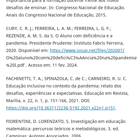
importância para a formação docente frente aos novos
desafios de ensinar. In: Congresso Nacional de Educação.
Anais do Congresso Nacional de Educação, 2015.
CURY, C. R. J.; FERREIRA, L. A. M.; FERREIRA, L. G. F.;
REZENDE, A. M. S. da S. O Aluno com deficiência e a
pandemia. Presidente Prudente: Instituto Fabris Ferreira,
2020. Disponível em:
https://www.issup.net/files/202007/
O%20aluno%20com%20defici%C3%AAncia%20na%20pandemia
%20I.pdf . Acesso em: 11 fev. 2024.
FACHINETTI, T. A.; SPINAZOLA, C. de C.; CARNEIRO, R. U. C.
Educação inclusiva no contexto da pandemia: relato dos
desafios, experiências e expectativas. Educação em Revista,
Marília, v. 22, n. 1, p. 151-166, 2021. DOI:
https://doi.org/10.36311/2236-5192.2021.v22n1.p151
.
FIORENTINI, D. LORENZATO, S. Investigação em educação
matemática: percursos teóricos e metodológicos. 3. ed.
Campinas: Autores Associados, 2006.