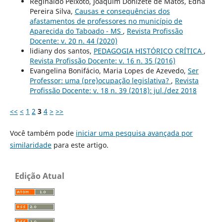
Reginaldo Peixoto, Joaquim Donizete de Matos, Edna
Pereira Silva,
Causas e consequências dos
afastamentos de professores no município de
Aparecida do Taboado - MS
,
Revista Profissão
Docente: v. 20 n. 44 (2020)
lidiany dos santos,
PEDAGOGIA HISTÓRICO CRÍTICA
,
Revista Profissão Docente: v. 16 n. 35 (2016)
Evangelina Bonifácio, Maria Lopes de Azevedo,
Ser
Professor: uma (pre)ocupação legislativa?
,
Revista
Profissão Docente: v. 18 n. 39 (2018): jul./dez 2018
<<
<
1
2
3
4
>
>>
Você também pode
iniciar uma pesquisa avançada por
similaridade
para este artigo.
Edição Atual