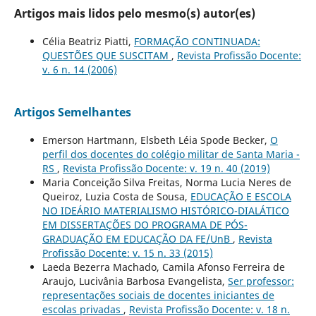
Artigos mais lidos pelo mesmo(s) autor(es)
Célia Beatriz Piatti,
FORMAÇÃO CONTINUADA:
QUESTÕES QUE SUSCITAM
,
Revista Profissão Docente:
v. 6 n. 14 (2006)
Artigos Semelhantes
Emerson Hartmann, Elsbeth Léia Spode Becker,
O
perfil dos docentes do colégio militar de Santa Maria -
RS
,
Revista Profissão Docente: v. 19 n. 40 (2019)
Maria Conceição Silva Freitas, Norma Lucia Neres de
Queiroz, Luzia Costa de Sousa,
EDUCAÇÃO E ESCOLA
NO IDEÁRIO MATERIALISMO HISTÓRICO-DIALÁTICO
EM DISSERTAÇÕES DO PROGRAMA DE PÓS-
GRADUAÇÃO EM EDUCAÇÃO DA FE/UnB
,
Revista
Profissão Docente: v. 15 n. 33 (2015)
Laeda Bezerra Machado, Camila Afonso Ferreira de
Araujo, Lucivânia Barbosa Evangelista,
Ser professor:
representações sociais de docentes iniciantes de
escolas privadas
,
Revista Profissão Docente: v. 18 n.