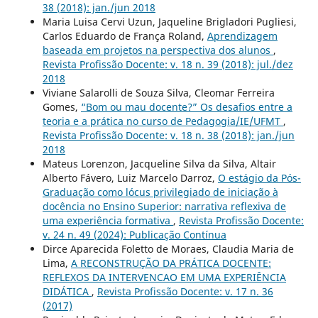
38 (2018): jan./jun 2018
Maria Luisa Cervi Uzun, Jaqueline Brigladori Pugliesi,
Carlos Eduardo de França Roland,
Aprendizagem
baseada em projetos na perspectiva dos alunos
,
Revista Profissão Docente: v. 18 n. 39 (2018): jul./dez
2018
Viviane Salarolli de Souza Silva, Cleomar Ferreira
Gomes,
“Bom ou mau docente?” Os desafios entre a
teoria e a prática no curso de Pedagogia/IE/UFMT
,
Revista Profissão Docente: v. 18 n. 38 (2018): jan./jun
2018
Mateus Lorenzon, Jacqueline Silva da Silva, Altair
Alberto Fávero, Luiz Marcelo Darroz,
O estágio da Pós-
Graduação como lócus privilegiado de iniciação à
docência no Ensino Superior: narrativa reflexiva de
uma experiência formativa
,
Revista Profissão Docente:
v. 24 n. 49 (2024): Publicação Contínua
Dirce Aparecida Foletto de Moraes, Claudia Maria de
Lima,
A RECONSTRUÇÃO DA PRÁTICA DOCENTE:
REFLEXOS DA INTERVENCAO EM UMA EXPERIÊNCIA
DIDÁTICA
,
Revista Profissão Docente: v. 17 n. 36
(2017)