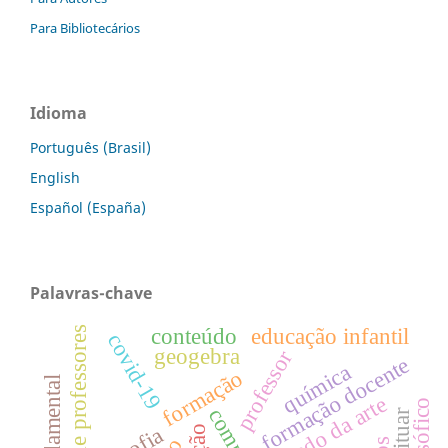
Para Bibliotecários
Idioma
Português (Brasil)
English
Español (España)
Palavras-chave
formação de professores
conteúdo
educação infantil
covid-19
geogebra
professor
formação docente
química
formação
estado da arte