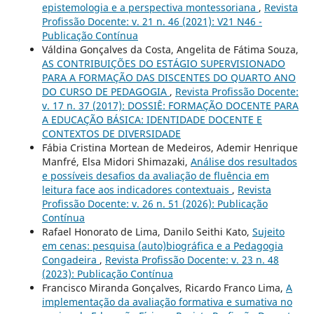
epistemologia e a perspectiva montessoriana
,
Revista
Profissão Docente: v. 21 n. 46 (2021): V21 N46 -
Publicação Contínua
Váldina Gonçalves da Costa, Angelita de Fátima Souza,
AS CONTRIBUIÇÕES DO ESTÁGIO SUPERVISIONADO
PARA A FORMAÇÃO DAS DISCENTES DO QUARTO ANO
DO CURSO DE PEDAGOGIA
,
Revista Profissão Docente:
v. 17 n. 37 (2017): DOSSIÊ: FORMAÇÃO DOCENTE PARA
A EDUCAÇÃO BÁSICA: IDENTIDADE DOCENTE E
CONTEXTOS DE DIVERSIDADE
Fábia Cristina Mortean de Medeiros, Ademir Henrique
Manfré, Elsa Midori Shimazaki,
Análise dos resultados
e possíveis desafios da avaliação de fluência em
leitura face aos indicadores contextuais
,
Revista
Profissão Docente: v. 26 n. 51 (2026): Publicação
Contínua
Rafael Honorato de Lima, Danilo Seithi Kato,
Sujeito
em cenas: pesquisa (auto)biográfica e a Pedagogia
Congadeira
,
Revista Profissão Docente: v. 23 n. 48
(2023): Publicação Contínua
Francisco Miranda Gonçalves, Ricardo Franco Lima,
A
implementação da avaliação formativa e sumativa no