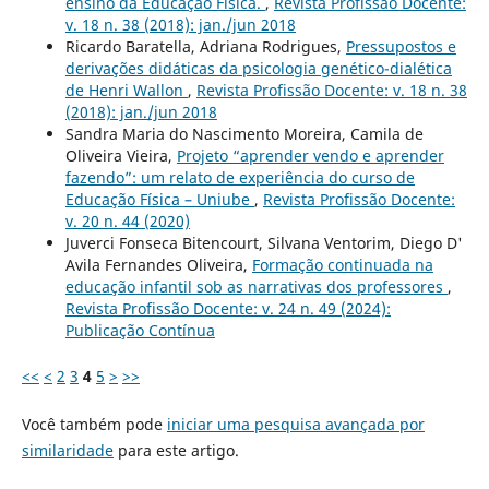
ensino da Educação Física.
,
Revista Profissão Docente:
v. 18 n. 38 (2018): jan./jun 2018
Ricardo Baratella, Adriana Rodrigues,
Pressupostos e
derivações didáticas da psicologia genético-dialética
de Henri Wallon
,
Revista Profissão Docente: v. 18 n. 38
(2018): jan./jun 2018
Sandra Maria do Nascimento Moreira, Camila de
Oliveira Vieira,
Projeto “aprender vendo e aprender
fazendo”: um relato de experiência do curso de
Educação Física – Uniube
,
Revista Profissão Docente:
v. 20 n. 44 (2020)
Juverci Fonseca Bitencourt, Silvana Ventorim, Diego D'
Avila Fernandes Oliveira,
Formação continuada na
educação infantil sob as narrativas dos professores
,
Revista Profissão Docente: v. 24 n. 49 (2024):
Publicação Contínua
<<
<
2
3
4
5
>
>>
Você também pode
iniciar uma pesquisa avançada por
similaridade
para este artigo.