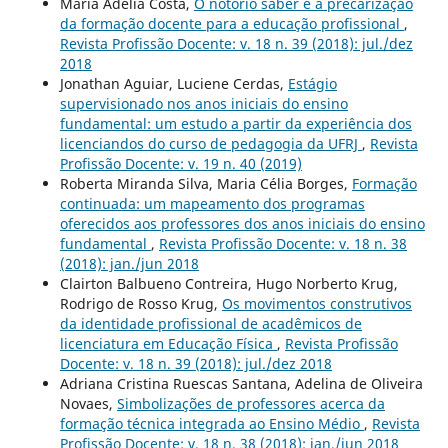
Maria Adélia Costa,
O notório saber e a precarização
da formação docente para a educação profissional
,
Revista Profissão Docente: v. 18 n. 39 (2018): jul./dez
2018
Jonathan Aguiar, Luciene Cerdas,
Estágio
supervisionado nos anos iniciais do ensino
fundamental: um estudo a partir da experiência dos
licenciandos do curso de pedagogia da UFRJ
,
Revista
Profissão Docente: v. 19 n. 40 (2019)
Roberta Miranda Silva, Maria Célia Borges,
Formação
continuada: um mapeamento dos programas
oferecidos aos professores dos anos iniciais do ensino
fundamental
,
Revista Profissão Docente: v. 18 n. 38
(2018): jan./jun 2018
Clairton Balbueno Contreira, Hugo Norberto Krug,
Rodrigo de Rosso Krug,
Os movimentos construtivos
da identidade profissional de acadêmicos de
licenciatura em Educação Física
,
Revista Profissão
Docente: v. 18 n. 39 (2018): jul./dez 2018
Adriana Cristina Ruescas Santana, Adelina de Oliveira
Novaes,
Simbolizações de professores acerca da
formação técnica integrada ao Ensino Médio
,
Revista
Profissão Docente: v. 18 n. 38 (2018): jan./jun 2018