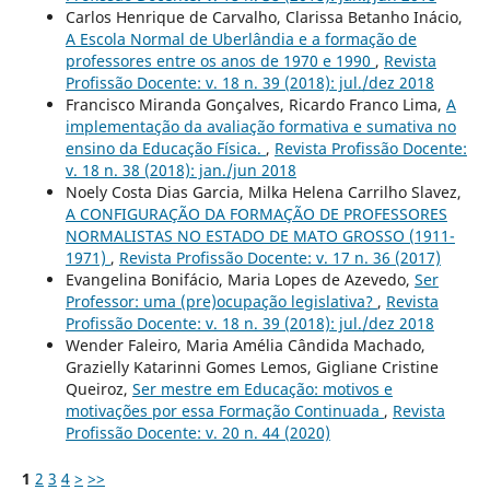
Carlos Henrique de Carvalho, Clarissa Betanho Inácio,
A Escola Normal de Uberlândia e a formação de
professores entre os anos de 1970 e 1990
,
Revista
Profissão Docente: v. 18 n. 39 (2018): jul./dez 2018
Francisco Miranda Gonçalves, Ricardo Franco Lima,
A
implementação da avaliação formativa e sumativa no
ensino da Educação Física.
,
Revista Profissão Docente:
v. 18 n. 38 (2018): jan./jun 2018
Noely Costa Dias Garcia, Milka Helena Carrilho Slavez,
A CONFIGURAÇÃO DA FORMAÇÃO DE PROFESSORES
NORMALISTAS NO ESTADO DE MATO GROSSO (1911-
1971)
,
Revista Profissão Docente: v. 17 n. 36 (2017)
Evangelina Bonifácio, Maria Lopes de Azevedo,
Ser
Professor: uma (pre)ocupação legislativa?
,
Revista
Profissão Docente: v. 18 n. 39 (2018): jul./dez 2018
Wender Faleiro, Maria Amélia Cândida Machado,
Grazielly Katarinni Gomes Lemos, Gigliane Cristine
Queiroz,
Ser mestre em Educação: motivos e
motivações por essa Formação Continuada
,
Revista
Profissão Docente: v. 20 n. 44 (2020)
1
2
3
4
>
>>