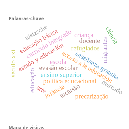
Palavras-chave
nietzsche
ciência
educação básica
currículo integrado
criança
docente
migrantes
estado y educación
refugiados
acceso a la educación
século xxi
enseñanza gratuita
escola
evasão escolar
educação
ensino superior
política educacional
mercado
inclusão
infância
arte
precarização
Mapa de visitas