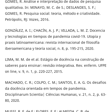
GOMES, R. Análise e interpretação de dados de pesquisa
qualitativa. In: MINAYO, M. C. de S.; DESLANDES, S. F.;
GOMES, R. Pesquisa social: teoria, método e criatividade.
Petrópolis, RJ: Vozes, 2016.
GONZÁLEZ, A. I.; CHACÍN, A. J. P.; VILLADA, L. M. Z. Docencia
y tecnologías en tiempos de pandemia covid-19. Utopía y
praxis latinoamericana: revista internacional de filosofía
iberoamericana y teoría social, n. 8, p. 195-215, 2020.
LIMA, M. M. de et al. Estágio de docência na construção de
saberes para ensinar: revisão integrativa. Rev. enferm. UFPE
on line, v. 9, n. 1, p. 220-227, 2015.
MACHADO, C. R.; COLPO, C. M.; SANTOS, E. A. G. Os desafios
da docência orientada em tempos de pandemia.
Disciplinarum Scientia| Ciências Humanas, v. 21, n. 2, p. 63-
80, 2020.
MUSSI, R. F. de F.; FLORES, F. F.; ALMEIDA, C. B. de.