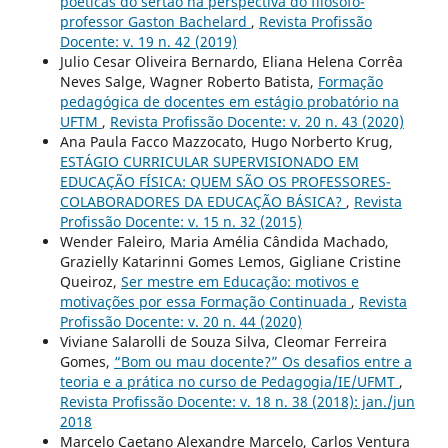
poéticas do sertão na perspectiva do filósofo-
professor Gaston Bachelard
,
Revista Profissão
Docente: v. 19 n. 42 (2019)
Julio Cesar Oliveira Bernardo, Eliana Helena Corrêa
Neves Salge, Wagner Roberto Batista,
Formação
pedagógica de docentes em estágio probatório na
UFTM
,
Revista Profissão Docente: v. 20 n. 43 (2020)
Ana Paula Facco Mazzocato, Hugo Norberto Krug,
ESTÁGIO CURRICULAR SUPERVISIONADO EM
EDUCAÇÃO FÍSICA: QUEM SÃO OS PROFESSORES-
COLABORADORES DA EDUCAÇÃO BÁSICA?
,
Revista
Profissão Docente: v. 15 n. 32 (2015)
Wender Faleiro, Maria Amélia Cândida Machado,
Grazielly Katarinni Gomes Lemos, Gigliane Cristine
Queiroz,
Ser mestre em Educação: motivos e
motivações por essa Formação Continuada
,
Revista
Profissão Docente: v. 20 n. 44 (2020)
Viviane Salarolli de Souza Silva, Cleomar Ferreira
Gomes,
“Bom ou mau docente?” Os desafios entre a
teoria e a prática no curso de Pedagogia/IE/UFMT
,
Revista Profissão Docente: v. 18 n. 38 (2018): jan./jun
2018
Marcelo Caetano Alexandre Marcelo, Carlos Ventura