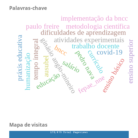
Palavras-chave
implementação da bncc
paulo freire
metodologia científica
dificuldades de aprendizagem
práxis educativa
atividades experimentais
ginásio anglo-mineiro
tempo integral
ensino superior
trabalho docente
bncc
covid-19
currículo
pedro nava
humanização
ausubel
ensino básico
salário
educação
fepae_nne
Mapa de visitas