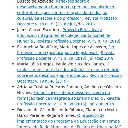
Busato de Azevedo,
Reflexões sobre o
desenvolvimento humano na perspectiva histórico-
cultural: relações e inter-relações da mediação
cultural, da escola e do professor
,
Revista Profissão
Docente: v. 18 n. 39 (2018): jul./dez 2018
Jaime Caiceo Escudero,
Proyecto Educativo y
Educación Integral en el Colegio Santa Isabel de
Hungría
,
Revista Profissão Docente: v. 19 n. 40 (2019)
Evangelina Bonifácio, Maria Lopes de Azevedo,
Ser
Professor: uma (pre)ocupação legislativa?
,
Revista
Profissão Docente: v. 18 n. 39 (2018): jul./dez 2018
Maria Célia Borges, Paulo Vinicius dos Santos,
O
professor iniciante da educação básica: uma reflexão
sobre seus desafios e aprendizados
,
Revista Profissão
Docente: v. 19 n. 40 (2019)
Adriana Cristina Ruescas Santana, Adelina de Oliveira
Novaes,
Simbolizações de professores acerca da
formação técnica integrada ao Ensino Médio
,
Revista
Profissão Docente: v. 18 n. 38 (2018): jan./jun 2018
Diovane de César Resende Ribeiro, Cláudia da Mota
Darós Parente, Regina Simões,
O processo de
implementação do Programa de Educação em Tempo
Integral da Rede Municipal de Ensino de Uberaba-MG