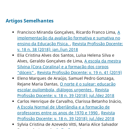
Artigos Semelhantes
Francisco Miranda Gonçalves, Ricardo Franco Lima,
A
implementação da avaliação formativa e sumativa no
ensino da Educação Física.
,
Revista Profissão Docente:
v. 18 n. 38 (2018): jan./jun 2018
Elia Cristina Alves dos Santos, Luísa Helena Silva e
Alves, Geraldo Gonçalves de Lima,
A escola da mestra
Silvina (Cora Coralina) e a formação dos corpos
“dóceis”
,
Revista Profissão Docente: v. 19 n. 41 (2019)
Eleno Marques de Araújo, Samuel Pedro Gonzaga,
Rejane Maria Dantas,
O norte é o sulear: educação
escolar quilombola, diálogos urgentes
,
Revista
Profissão Docente: v. 18 n. 39 (2018): jul./dez 2018
Carlos Henrique de Carvalho, Clarissa Betanho Inácio,
A Escola Normal de Uberlândia e a formação de
professores entre os anos de 1970 e 1990
,
Revista
Profissão Docente: v. 18 n. 39 (2018): jul./dez 2018
Sylvia Cristina de Azevedo Vitti, Maria Alice Salvador