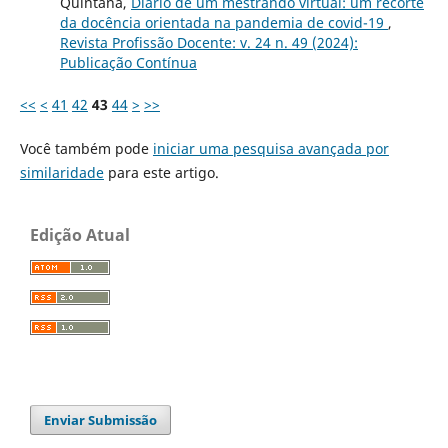
Quintana,
Diário de um mestrando virtual: um recorte
da docência orientada na pandemia de covid-19
,
Revista Profissão Docente: v. 24 n. 49 (2024):
Publicação Contínua
<<
<
41
42
43
44
>
>>
Você também pode
iniciar uma pesquisa avançada por
similaridade
para este artigo.
Edição Atual
Enviar Submissão