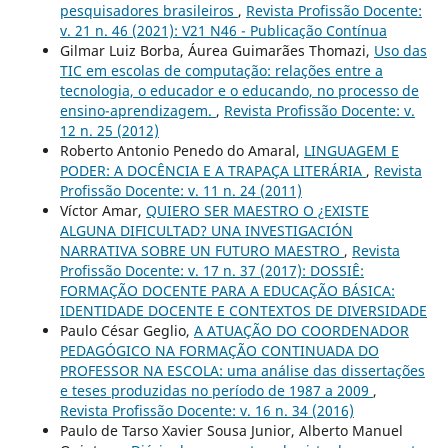
pesquisadores brasileiros
,
Revista Profissão Docente:
v. 21 n. 46 (2021): V21 N46 - Publicação Contínua
Gilmar Luiz Borba, Áurea Guimarães Thomazi,
Uso das
TIC em escolas de computação: relações entre a
tecnologia, o educador e o educando, no processo de
ensino-aprendizagem.
,
Revista Profissão Docente: v.
12 n. 25 (2012)
Roberto Antonio Penedo do Amaral,
LINGUAGEM E
PODER: A DOCÊNCIA E A TRAPAÇA LITERÁRIA
,
Revista
Profissão Docente: v. 11 n. 24 (2011)
Víctor Amar,
QUIERO SER MAESTRO O ¿EXISTE
ALGUNA DIFICULTAD? UNA INVESTIGACIÓN
NARRATIVA SOBRE UN FUTURO MAESTRO
,
Revista
Profissão Docente: v. 17 n. 37 (2017): DOSSIÊ:
FORMAÇÃO DOCENTE PARA A EDUCAÇÃO BÁSICA:
IDENTIDADE DOCENTE E CONTEXTOS DE DIVERSIDADE
Paulo César Geglio,
A ATUAÇÃO DO COORDENADOR
PEDAGÓGICO NA FORMAÇÃO CONTINUADA DO
PROFESSOR NA ESCOLA: uma análise das dissertações
e teses produzidas no período de 1987 a 2009
,
Revista Profissão Docente: v. 16 n. 34 (2016)
Paulo de Tarso Xavier Sousa Junior, Alberto Manuel