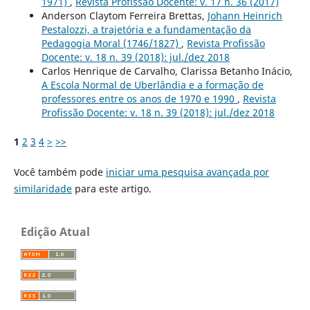
1971)
,
Revista Profissão Docente: v. 17 n. 36 (2017)
Anderson Claytom Ferreira Brettas,
Johann Heinrich
Pestalozzi, a trajetória e a fundamentação da
Pedagogia Moral (1746/1827)
,
Revista Profissão
Docente: v. 18 n. 39 (2018): jul./dez 2018
Carlos Henrique de Carvalho, Clarissa Betanho Inácio,
A Escola Normal de Uberlândia e a formação de
professores entre os anos de 1970 e 1990
,
Revista
Profissão Docente: v. 18 n. 39 (2018): jul./dez 2018
1
2
3
4
>
>>
Você também pode
iniciar uma pesquisa avançada por
similaridade
para este artigo.
Edição Atual