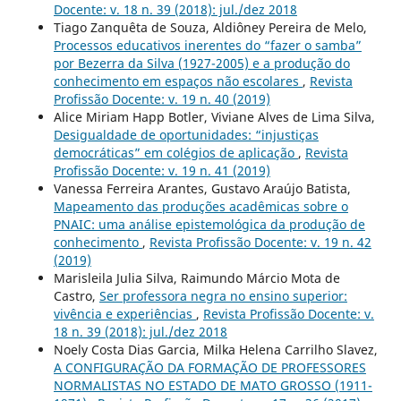
Docente: v. 18 n. 39 (2018): jul./dez 2018
Tiago Zanquêta de Souza, Aldiôney Pereira de Melo,
Processos educativos inerentes do “fazer o samba”
por Bezerra da Silva (1927-2005) e a produção do
conhecimento em espaços não escolares
,
Revista
Profissão Docente: v. 19 n. 40 (2019)
Alice Miriam Happ Botler, Viviane Alves de Lima Silva,
Desigualdade de oportunidades: “injustiças
democráticas” em colégios de aplicação
,
Revista
Profissão Docente: v. 19 n. 41 (2019)
Vanessa Ferreira Arantes, Gustavo Araújo Batista,
Mapeamento das produções acadêmicas sobre o
PNAIC: uma análise epistemológica da produção de
conhecimento
,
Revista Profissão Docente: v. 19 n. 42
(2019)
Marisleila Julia Silva, Raimundo Márcio Mota de
Castro,
Ser professora negra no ensino superior:
vivência e experiências
,
Revista Profissão Docente: v.
18 n. 39 (2018): jul./dez 2018
Noely Costa Dias Garcia, Milka Helena Carrilho Slavez,
A CONFIGURAÇÃO DA FORMAÇÃO DE PROFESSORES
NORMALISTAS NO ESTADO DE MATO GROSSO (1911-