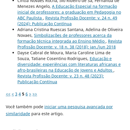
Cintia Novaes Rocha, Ivo Ribeiro de Sá, Fernanda de
Menezes Angelo,
A Educação Especial na formação
inicial de professores: a graduação em Pedagogia no
ABC Paulista
,
Revista Profissão Docente: v. 24 n. 49
(2024): Publicação Contínua
Adriana Cristina Ruescas Santana, Adelina de Oliveira
Novaes,
Simbolizações de professores acerca da
formação técnica integrada ao Ensino Médio
,
Revista
Profissão Docente: v. 18 n. 38 (2018): jan./jun 2018
Dayse Cabral de Moura, Maria Caroline Lima de
Souza, Tatiane Cosentino Rodrigues,
Educação e
diversidade: experiências com literaturas africanas e
afro-brasileiras na Educação de Jovens e Adultos
,
Revista Profissão Docente: v. 23 n. 48 (2023):
Publicação Contínua
<<
<
3
4
5
6
>
>>
Você também pode
iniciar uma pesquisa avançada por
similaridade
para este artigo.