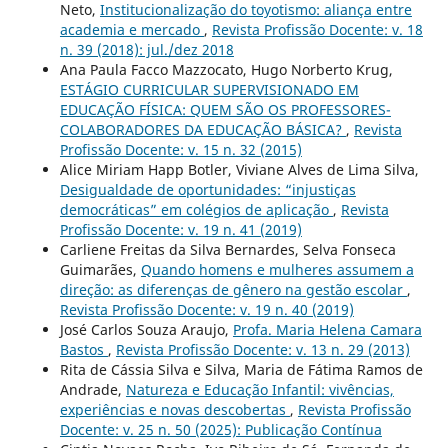
Neto,
Institucionalização do toyotismo: aliança entre
academia e mercado
,
Revista Profissão Docente: v. 18
n. 39 (2018): jul./dez 2018
Ana Paula Facco Mazzocato, Hugo Norberto Krug,
ESTÁGIO CURRICULAR SUPERVISIONADO EM
EDUCAÇÃO FÍSICA: QUEM SÃO OS PROFESSORES-
COLABORADORES DA EDUCAÇÃO BÁSICA?
,
Revista
Profissão Docente: v. 15 n. 32 (2015)
Alice Miriam Happ Botler, Viviane Alves de Lima Silva,
Desigualdade de oportunidades: “injustiças
democráticas” em colégios de aplicação
,
Revista
Profissão Docente: v. 19 n. 41 (2019)
Carliene Freitas da Silva Bernardes, Selva Fonseca
Guimarães,
Quando homens e mulheres assumem a
direção: as diferenças de gênero na gestão escolar
,
Revista Profissão Docente: v. 19 n. 40 (2019)
José Carlos Souza Araujo,
Profa. Maria Helena Camara
Bastos
,
Revista Profissão Docente: v. 13 n. 29 (2013)
Rita de Cássia Silva e Silva, Maria de Fátima Ramos de
Andrade,
Natureza e Educação Infantil: vivências,
experiências e novas descobertas
,
Revista Profissão
Docente: v. 25 n. 50 (2025): Publicação Contínua