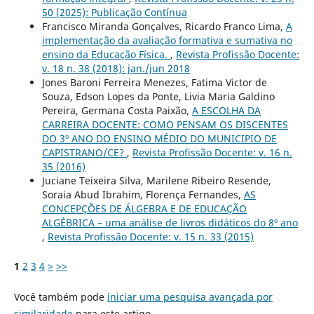
50 (2025): Publicação Contínua
Francisco Miranda Gonçalves, Ricardo Franco Lima,
A
implementação da avaliação formativa e sumativa no
ensino da Educação Física.
,
Revista Profissão Docente:
v. 18 n. 38 (2018): jan./jun 2018
Jones Baroni Ferreira Menezes, Fatima Victor de
Souza, Edson Lopes da Ponte, Livia Maria Galdino
Pereira, Germana Costa Paixão,
A ESCOLHA DA
CARREIRA DOCENTE: COMO PENSAM OS DISCENTES
DO 3º ANO DO ENSINO MÉDIO DO MUNICIPIO DE
CAPISTRANO/CE?
,
Revista Profissão Docente: v. 16 n.
35 (2016)
Juciane Teixeira Silva, Marilene Ribeiro Resende,
Soraia Abud Ibrahim, Florença Fernandes,
AS
CONCEPÇÕES DE ÁLGEBRA E DE EDUCAÇÃO
ALGÉBRICA – uma análise de livros didáticos do 8º ano
,
Revista Profissão Docente: v. 15 n. 33 (2015)
1
2
3
4
>
>>
Você também pode
iniciar uma pesquisa avançada por
similaridade
para este artigo.