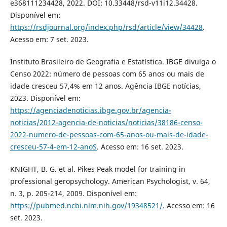
e368111234428, 2022. DOI: 10.33448/rsd-v11i12.34428.
Disponível em:
https://rsdjournal.org/index.php/rsd/article/view/34428
.
Acesso em: 7 set. 2023.
Instituto Brasileiro de Geografia e Estatística. IBGE divulga o
Censo 2022: número de pessoas com 65 anos ou mais de
idade cresceu 57,4% em 12 anos. Agência IBGE notícias,
2023. Disponível em:
https://agenciadenoticias.ibge.gov.br/agencia-
noticias/2012-agencia-de-noticias/noticias/38186-censo-
2022-numero-de-pessoas-com-65-anos-ou-mais-de-idade-
cresceu-57-4-em-12-anoS
. Acesso em: 16 set. 2023.
KNIGHT, B. G. et al. Pikes Peak model for training in
professional geropsychology. American Psychologist, v. 64,
n. 3, p. 205-214, 2009. Disponível em:
https://pubmed.ncbi.nlm.nih.gov/19348521/
. Acesso em: 16
set. 2023.