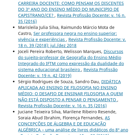
CARREIRA DOCENTE: COMO PENSAM OS DISCENTES
DO 3º ANO DO ENSINO MÉDIO DO MUNICIPIO DE
CAPISTRANO/CE?
,
Revista Profissão Docente: v. 16 n.
35 (2016)
Marisleila Julia Silva, Raimundo Márcio Mota de
Castro,
Ser professora negra no ensino superior:
vivência e experiências
,
Revista Profissão Docente: v.
18 n. 39 (2018): jul./dez 2018
Joceli Pereira Roberto, Welisson Marques,
Discursos
do sujeito-professor de Geografia do Ensino Médio
Integrado do IFTM como expressão da dualidade do
sistema educacional brasileiro
,
Revista Profissão
Docente: v. 19 n. 42 (2019)
Sérgio Rodrigues de Souza, Sandro Dau,
DIDÁTICA
APLICADA AO ENSINO DE FILOSOFIA NO ENSINO
MÉDIO: O DESAFIO DE ENSINAR FILOSOFIA A QUEM
NÃO ESTÁ DISPOSTO A PENSAR O PENSAMENTO
,
Revista Profissão Docente: v. 16 n. 35 (2016)
Juciane Teixeira Silva, Marilene Ribeiro Resende,
Soraia Abud Ibrahim, Florença Fernandes,
AS
CONCEPÇÕES DE ÁLGEBRA E DE EDUCAÇÃO
ALGÉBRICA – uma análise de livros didáticos do 8º ano