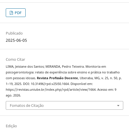
PDF
Publicado
2025-06-05
Como Citar
LIMA, Jeisiane dos Santos; MIRANDA, Pedro Teixeira. Monitoria em
psicogerontologia: relato de experiência sobre ensino e prática no trabalho
com pessoas idosas.
Revista Profissão Docente
, Uberaba, MG, v. 25, n. 50, p.
1–19, 2025. DOI: 10.31496/rpd.v25i50.1664. Disponível em:
https://revistas.uniube.br/index.php/rpd/article/view/1664. Acesso em: 9
ago. 2026.
Fomatos de Citação
Edição