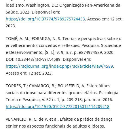
idadismo. Washington, DC: Organização Pan-Americana da
Saúde, 2022. Disponível em:
https://doi.org/10.37774/9789275724453
. Acesso em: 12 set.
2023.
TOMÉ, A. M.; FORMIGA, N. S. Teorias e perspectivas sobre o
envelhecimento: conceitos e reflexões. Pesquisa, Sociedade
e Desenvolvimento, [S. l.], v. 9, n.7, p. e874974589, 2020.
DOI: 10.33448/rsd-v9i7.4589. Disponível em:
https://rsdjournal.org/index.php/rsd/article/view/4589
.
Acesso em: 12 set. 2023.
TORRES, T.; CAMARGO, B.; BOUSFIELD, A. Estereótipos
sociais do idoso para diferentes grupos etários. Psicologia:
Teoria e Pesquisa, v. 32 n. 1, p. 209-218, jan.-mar. 2016.
https://doi.org/10.1590/0102-37722016012114209218
.
VENANCIO, R. C. de P. et al. Efeitos da prática de dança
sênior nos aspectos funcionais de adultos e idosos.