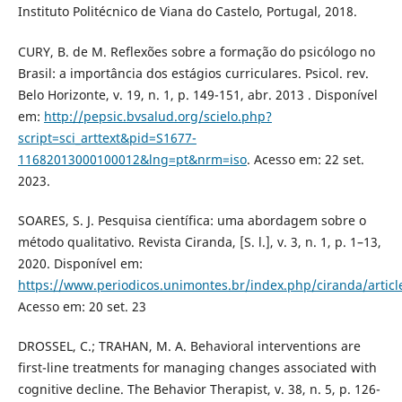
Instituto Politécnico de Viana do Castelo, Portugal, 2018.
CURY, B. de M. Reflexões sobre a formação do psicólogo no
Brasil: a importância dos estágios curriculares. Psicol. rev.
Belo Horizonte, v. 19, n. 1, p. 149-151, abr. 2013 . Disponível
em:
http://pepsic.bvsalud.org/scielo.php?
script=sci_arttext&pid=S1677-
11682013000100012&lng=pt&nrm=iso
. Acesso em: 22 set.
2023.
SOARES, S. J. Pesquisa científica: uma abordagem sobre o
método qualitativo. Revista Ciranda, [S. l.], v. 3, n. 1, p. 1–13,
2020. Disponível em:
https://www.periodicos.unimontes.br/index.php/ciranda/articl
Acesso em: 20 set. 23
DROSSEL, C.; TRAHAN, M. A. Behavioral interventions are
first-line treatments for managing changes associated with
cognitive decline. The Behavior Therapist, v. 38, n. 5, p. 126-