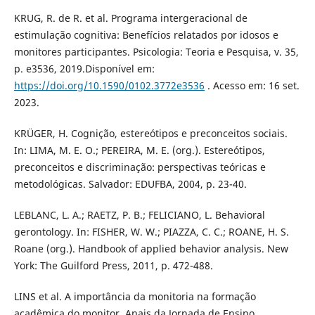
KRUG, R. de R. et al. Programa intergeracional de
estimulação cognitiva: Benefícios relatados por idosos e
monitores participantes. Psicologia: Teoria e Pesquisa, v. 35,
p. e3536, 2019.Disponível em:
https://doi.org/10.1590/0102.3772e3536
. Acesso em: 16 set.
2023.
KRÜGER, H. Cognição, estereótipos e preconceitos sociais.
In: LIMA, M. E. O.; PEREIRA, M. E. (org.). Estereótipos,
preconceitos e discriminação: perspectivas teóricas e
metodológicas. Salvador: EDUFBA, 2004, p. 23-40.
LEBLANC, L. A.; RAETZ, P. B.; FELICIANO, L. Behavioral
gerontology. In: FISHER, W. W.; PIAZZA, C. C.; ROANE, H. S.
Roane (org.). Handbook of applied behavior analysis. New
York: The Guilford Press, 2011, p. 472-488.
LINS et al. A importância da monitoria na formação
acadêmica do monitor. Anais da Jornada de Ensino,