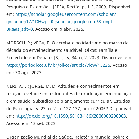
Pesquisa e Extensão – JEPEX, Recife. p. 1-2. 2009. Disponível
em:
https://scholar.googleusercontent.com/scholar?
q=cache:i1W1DHwpt_0J:scholar.google.com/&hl=pt-
BR&as_sdt=0
. Acesso em: 9 abr. 2025.
MORSCH, P.; VEGA, E. O combate ao idadismo no marco da
década do envelhecimento saudável. Oikos: Família e
Sociedade em Debate, [S. l.], v. 34, n. 2, 2023. Disponível em:
https://periodicos.ufv.br/oikos/article/view/15225
. Acesso
em: 30 ago. 2023.
NERI, A. L.; JORGE, M. D. Atitudes e conhecimentos em
relação à velhice em estudantes de graduação em educação
e em saúde: Subsídios ao planejamento curricular. Estudos
de Psicologia, v. 23, n. 2, p. 127-137, ano?? 2006? Disponível
em:
http://dx.doi.org/10.1590/S0103-166X2006000200003
.
Acesso em: 13 set. 2023.
Organização Mundial da Saúde. Relatório mundial sobre o