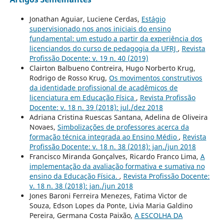
Jonathan Aguiar, Luciene Cerdas,
Estágio
supervisionado nos anos iniciais do ensino
fundamental: um estudo a partir da experiência dos
licenciandos do curso de pedagogia da UFRJ
,
Revista
Profissão Docente: v. 19 n. 40 (2019)
Clairton Balbueno Contreira, Hugo Norberto Krug,
Rodrigo de Rosso Krug,
Os movimentos construtivos
da identidade profissional de acadêmicos de
licenciatura em Educação Física
,
Revista Profissão
Docente: v. 18 n. 39 (2018): jul./dez 2018
Adriana Cristina Ruescas Santana, Adelina de Oliveira
Novaes,
Simbolizações de professores acerca da
formação técnica integrada ao Ensino Médio
,
Revista
Profissão Docente: v. 18 n. 38 (2018): jan./jun 2018
Francisco Miranda Gonçalves, Ricardo Franco Lima,
A
implementação da avaliação formativa e sumativa no
ensino da Educação Física.
,
Revista Profissão Docente:
v. 18 n. 38 (2018): jan./jun 2018
Jones Baroni Ferreira Menezes, Fatima Victor de
Souza, Edson Lopes da Ponte, Livia Maria Galdino
Pereira, Germana Costa Paixão,
A ESCOLHA DA