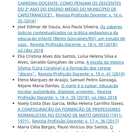
CARREIRA DOCENTE: COMO PENSAM OS DISCENTES
DO 3º ANO DO ENSINO MÉDIO DO MUNICIPIO DE
CAPISTRANO/CE?
,
Revista Profissão Docente: v. 16 n.
35 (2016)
José Edimar de Souza, Ana Paula Silveira,
Os saberes
lúdicos contextualizados na prática pedagógica da
educação infantil (Bento Gonçalves/RS): um estudo de
caso
,
Revista Profissão Docente: v. 18 n. 39 (2018):
jul./dez 2018
Elia Cristina Alves dos Santos, Luísa Helena Silva e
Alves, Geraldo Gonçalves de Lima,
A escola da mestra
Silvina (Cora Coralina) e a formação dos corpos
“dóceis”
,
Revista Profissão Docente: v. 19 n. 41 (2019)
Eleno Marques de Araújo, Samuel Pedro Gonzaga,
Rejane Maria Dantas,
O norte é o sulear: educação
escolar quilombola, diálogos urgentes
,
Revista
Profissão Docente: v. 18 n. 39 (2018): jul./dez 2018
Noely Costa Dias Garcia, Milka Helena Carrilho Slavez,
A CONFIGURAÇÃO DA FORMAÇÃO DE PROFESSORES
NORMALISTAS NO ESTADO DE MATO GROSSO (1911-
1971)
,
Revista Profissão Docente: v. 17 n. 36 (2017)
Maria Célia Borges, Paulo Vinicius dos Santos,
O