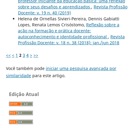
professor iniciante da educação básica: uma reflexão
sobre seus desafios e aprendizados
,
Revista Profissão
Docente: v. 19 n. 40 (2019)
Helena de Ornellas Sivieri-Pereira, Dennis Gabiatti
Lopes, Renata Lemos Crisóstomo,
Reflexão sobre a
ação na formação e prática docente:
autoconhecimento e identidade profissional
,
Revista
Profissão Docente: v. 18 n. 38 (2018): jan./jun 2018
<<
<
1
2
3
4
>
>>
Você também pode
iniciar uma pesquisa avançada por
similaridade
para este artigo.
Edição Atual