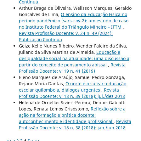
Contínua
Arthur Braga de Oliveira, Welisson Marques, Geraldo
Gonçalves de Lima,
O ensino da Educação Física no
período pandêmico (sars-cov-2): um estudo de caso
no Instituto Federal do Triângulo Mineiro – IFTM
,
Revista Profissão Docente: v. 24 n. 49 (2024):
Publicação Contínua
Geize Kelle Nunes Ribeiro, Wender Faleiro da Silva,
Juliano da Silva Martins de Almeida,
Educação e
desigualdade social na atualidade: uma discussão a
partir do conceito de pensamento abissal
,
Revista
Profissão Docente: v. 19 n. 41 (2019)
Eleno Marques de Araújo, Samuel Pedro Gonzaga,
Rejane Maria Dantas,
O norte é o sulear: educação
escolar quilombola, diálogos urgentes
,
Revista
Profissão Docente: v. 18 n. 39 (2018): jul./dez 2018
Helena de Ornellas Sivieri-Pereira, Dennis Gabiatti
Lopes, Renata Lemos Crisóstomo,
Reflexão sobre a
ação na formação e prática docente:
autoconhecimento e identidade profissional
,
Revista
Profissão Docente: v. 18 n. 38 (2018): jan./jun 2018
<<
<
2
3
4
5
>
>>