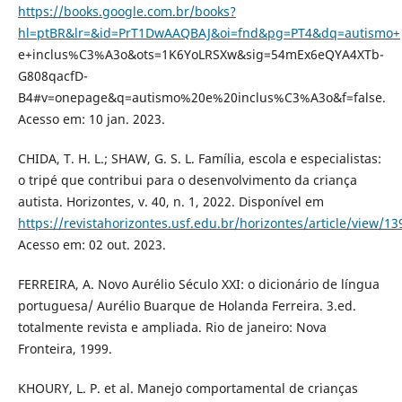
https://books.google.com.br/books?
hl=ptBR&lr=&id=PrT1DwAAQBAJ&oi=fnd&pg=PT4&dq=autismo+
e+inclus%C3%A3o&ots=1K6YoLRSXw&sig=54mEx6eQYA4XTb-
G808qacfD-
B4#v=onepage&q=autismo%20e%20inclus%C3%A3o&f=false.
Acesso em: 10 jan. 2023.
CHIDA, T. H. L.; SHAW, G. S. L. Família, escola e especialistas:
o tripé que contribui para o desenvolvimento da criança
autista. Horizontes, v. 40, n. 1, 2022. Disponível em
https://revistahorizontes.usf.edu.br/horizontes/article/view/13
Acesso em: 02 out. 2023.
FERREIRA, A. Novo Aurélio Século XXI: o dicionário de língua
portuguesa/ Aurélio Buarque de Holanda Ferreira. 3.ed.
totalmente revista e ampliada. Rio de janeiro: Nova
Fronteira, 1999.
KHOURY, L. P. et al. Manejo comportamental de crianças