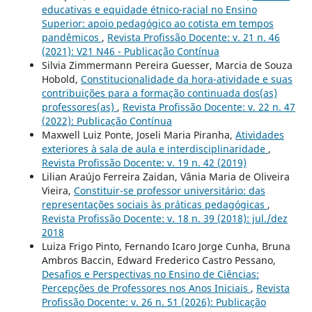
educativas e equidade étnico-racial no Ensino
Superior: apoio pedagógico ao cotista em tempos
pandêmicos
,
Revista Profissão Docente: v. 21 n. 46
(2021): V21 N46 - Publicação Contínua
Silvia Zimmermann Pereira Guesser, Marcia de Souza
Hobold,
Constitucionalidade da hora-atividade e suas
contribuições para a formação continuada dos(as)
professores(as)
,
Revista Profissão Docente: v. 22 n. 47
(2022): Publicação Contínua
Maxwell Luiz Ponte, Joseli Maria Piranha,
Atividades
exteriores à sala de aula e interdisciplinaridade
,
Revista Profissão Docente: v. 19 n. 42 (2019)
Lilian Araújo Ferreira Zaidan, Vânia Maria de Oliveira
Vieira,
Constituir-se professor universitário: das
representações sociais às práticas pedagógicas
,
Revista Profissão Docente: v. 18 n. 39 (2018): jul./dez
2018
Luiza Frigo Pinto, Fernando Icaro Jorge Cunha, Bruna
Ambros Baccin, Edward Frederico Castro Pessano,
Desafios e Perspectivas no Ensino de Ciências:
Percepções de Professores nos Anos Iniciais
,
Revista
Profissão Docente: v. 26 n. 51 (2026): Publicação