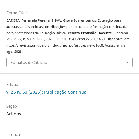
Como Citar
BATISTA, Fernanda Pereira; SHAW, Gisele Soares Lemos. Educação para
autistas: analisando as contribuições de um curso de formação continuada
para professores da Educação Básica.
Revista Profissão Docente
, Uberaba,
MG, v. 25, n. 50, p. 1–21, 2025. DOI: 10.31496/rpd.v25i50.1660. Disponível em:
https://revistas.uniube.br/index.php/rpd/article/view/1660. Acesso em: 8
ago. 2026.
Fomatos de Citação
Edição
v. 25 n. 50 (2025): Publicação Contínua
Seção
Artigos
Licença