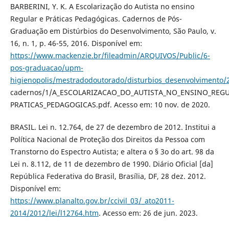
BARBERINI, Y. K. A Escolarização do Autista no ensino
Regular e Práticas Pedagógicas. Cadernos de Pós-
Graduação em Distúrbios do Desenvolvimento, São Paulo, v.
16, n. 1, p. 46-55, 2016. Disponível em:
https://www.mackenzie.br/fileadmin/ARQUIVOS/Public/6-
pos-graduacao/upm-
higienopolis/mestradodoutorado/disturbios_desenvolvimento/
cadernos/1/A_ESCOLARIZACAO_DO_AUTISTA_NO_ENSINO_REGU
PRATICAS_PEDAGOGICAS.pdf. Acesso em: 10 nov. de 2020.
BRASIL. Lei n. 12.764, de 27 de dezembro de 2012. Institui a
Política Nacional de Proteção dos Direitos da Pessoa com
Transtorno do Espectro Autista; e altera o § 3o do art. 98 da
Lei n. 8.112, de 11 de dezembro de 1990. Diário Oficial [da]
República Federativa do Brasil, Brasília, DF, 28 dez. 2012.
Disponível em:
https://www.planalto.gov.br/ccivil_03/_ato2011-
2014/2012/lei/l12764.htm
. Acesso em: 26 de jun. 2023.