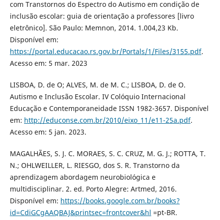
com Transtornos do Espectro do Autismo em condição de
inclusão escolar: guia de orientação a professores [livro
eletrônico]. São Paulo: Memnon, 2014. 1.004,23 Kb.
Disponível em:
https://portal.educacao.rs.gov.br/Portals/1/Files/3155.pdf
.
Acesso em: 5 mar. 2023
LISBOA, D. de O; ALVES, M. de M. C.; LISBOA, D. de O.
Autismo e Inclusão Escolar. IV Colóquio Internacional
Educação e Contemporaneidade ISSN 1982-3657. Disponível
em:
http://educonse.com.br/2010/eixo_11/e11-25a.pdf
.
Acesso em: 5 jan. 2023.
MAGALHÃES, S. J. C. MORAES, S. C. CRUZ, M. G. J.; ROTTA, T.
N.; OHLWEILLER, L. RIESGO, dos S. R. Transtorno da
aprendizagem abordagem neurobiológica e
multidisciplinar. 2. ed. Porto Alegre: Artmed, 2016.
Disponível em:
https://books.google.com.br/books?
id=CdiGCgAAQBAJ&printsec=frontcover&hl
=pt-BR.