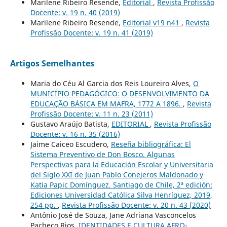
Marilene Ribeiro Resende,
Editorial
,
Revista Profissão
Docente: v. 19 n. 40 (2019)
Marilene Ribeiro Resende,
Editorial v19 n41
,
Revista
Profissão Docente: v. 19 n. 41 (2019)
Artigos Semelhantes
Maria do Céu Al Garcia dos Reis Loureiro Alves,
O
MUNICÍPIO PEDAGÓGICO: O DESENVOLVIMENTO DA
EDUCAÇÃO BÁSICA EM MAFRA, 1772 A 1896.
,
Revista
Profissão Docente: v. 11 n. 23 (2011)
Gustavo Araújo Batista,
EDITORIAL
,
Revista Profissão
Docente: v. 16 n. 35 (2016)
Jaime Caiceo Escudero,
Reseña bibliográfica: El
Sistema Preventivo de Don Bosco. Algunas
Perspectivas para la Educación Escolar y Universitaria
del Siglo XXI de Juan Pablo Conejeros Maldonado y
Katia Papic Domínguez. Santiago de Chile, 2ª edición:
Ediciones Universidad Católica Silva Henríquez, 2019,
254 pp.
,
Revista Profissão Docente: v. 20 n. 43 (2020)
Antônio José de Souza, Jane Adriana Vasconcelos
Pacheco Rios,
IDENTIDADES E CULTURA AFRO-