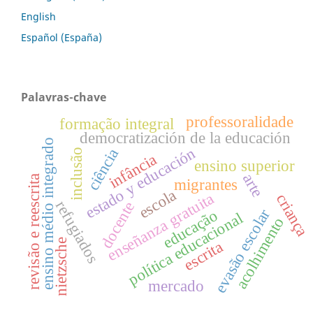
English
Español (España)
Palavras-chave
professoralidade
formação integral
democratización de la educación
ensino médio integrado
estado y educación
ciência
inclusão
infância
ensino superior
arte
revisão e reescrita
migrantes
escola
enseñanza gratuita
criança
refugiados
docente
evasão escolar
educação
política educacional
acolhimento
nietzsche
escrita
mercado