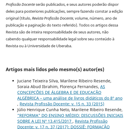
Profissão Docente
serão publicados, e seus autores poderão dispor
deles para posteriores publicações, sempre fazendo constar a edição
original (título,
Revista Profissão Docente
, volume, número, ano de
publicação e paginação do texto referido). Todos os artigos dessa
Revista são de inteira responsabilidade de seus autores, não
cabendo qualquer responsabilidade legal sobre seu conteúdo à
Revista ou à Universidade de Uberaba.
Artigos mais lidos pelo mesmo(s) autor(es)
Juciane Teixeira Silva, Marilene Ribeiro Resende,
Soraia Abud Ibrahim, Florença Fernandes,
AS
CONCEPÇÕES DE ÁLGEBRA E DE EDUCAÇÃO
ALGÉBRICA – uma análise de livros didáticos do 8º ano
,
Revista Profissão Docente: v. 15 n. 33 (2015)
Júlio Henrique Cunha Neto, Marilene Ribeiro Resende,
“REFORMA” DO ENSINO MÉDIO: DISCUSSÕES INICIAIS
SOBRE A LEI Nº 13.415/2017
,
Revista Profissão
Docente: v. 17 n. 37 (2017): DOSSIÊ: FORMAÇÃO