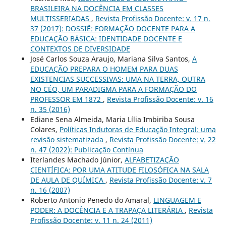
BRASILEIRA NA DOCÊNCIA EM CLASSES
MULTISSERIADAS
,
Revista Profissão Docente: v. 17 n.
37 (2017): DOSSIÊ: FORMAÇÃO DOCENTE PARA A
EDUCAÇÃO BÁSICA: IDENTIDADE DOCENTE E
CONTEXTOS DE DIVERSIDADE
José Carlos Souza Araujo, Mariana Silva Santos,
A
EDUCAÇÃO PREPARA O HOMEM PARA DUAS
EXISTENCIAS SUCCESSIVAS: UMA NA TERRA, OUTRA
NO CÉO, UM PARADIGMA PARA A FORMAÇÃO DO
PROFESSOR EM 1872
,
Revista Profissão Docente: v. 16
n. 35 (2016)
Ediane Sena Almeida, Maria Lília Imbiriba Sousa
Colares,
Políticas Indutoras de Educação Integral: uma
revisão sistematizada
,
Revista Profissão Docente: v. 22
n. 47 (2022): Publicação Contínua
Iterlandes Machado Júnior,
ALFABETIZAÇÃO
CIENTÍFICA: POR UMA ATITUDE FILOSÓFICA NA SALA
DE AULA DE QUÍMICA
,
Revista Profissão Docente: v. 7
n. 16 (2007)
Roberto Antonio Penedo do Amaral,
LINGUAGEM E
PODER: A DOCÊNCIA E A TRAPAÇA LITERÁRIA
,
Revista
Profissão Docente: v. 11 n. 24 (2011)