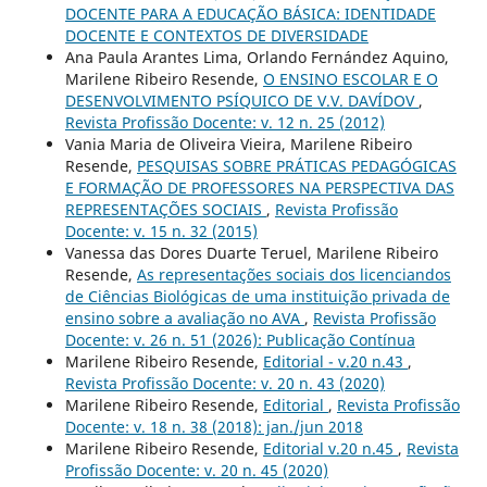
DOCENTE PARA A EDUCAÇÃO BÁSICA: IDENTIDADE
DOCENTE E CONTEXTOS DE DIVERSIDADE
Ana Paula Arantes Lima, Orlando Fernández Aquino,
Marilene Ribeiro Resende,
O ENSINO ESCOLAR E O
DESENVOLVIMENTO PSÍQUICO DE V.V. DAVÍDOV
,
Revista Profissão Docente: v. 12 n. 25 (2012)
Vania Maria de Oliveira Vieira, Marilene Ribeiro
Resende,
PESQUISAS SOBRE PRÁTICAS PEDAGÓGICAS
E FORMAÇÃO DE PROFESSORES NA PERSPECTIVA DAS
REPRESENTAÇÕES SOCIAIS
,
Revista Profissão
Docente: v. 15 n. 32 (2015)
Vanessa das Dores Duarte Teruel, Marilene Ribeiro
Resende,
As representações sociais dos licenciandos
de Ciências Biológicas de uma instituição privada de
ensino sobre a avaliação no AVA
,
Revista Profissão
Docente: v. 26 n. 51 (2026): Publicação Contínua
Marilene Ribeiro Resende,
Editorial - v.20 n.43
,
Revista Profissão Docente: v. 20 n. 43 (2020)
Marilene Ribeiro Resende,
Editorial
,
Revista Profissão
Docente: v. 18 n. 38 (2018): jan./jun 2018
Marilene Ribeiro Resende,
Editorial v.20 n.45
,
Revista
Profissão Docente: v. 20 n. 45 (2020)