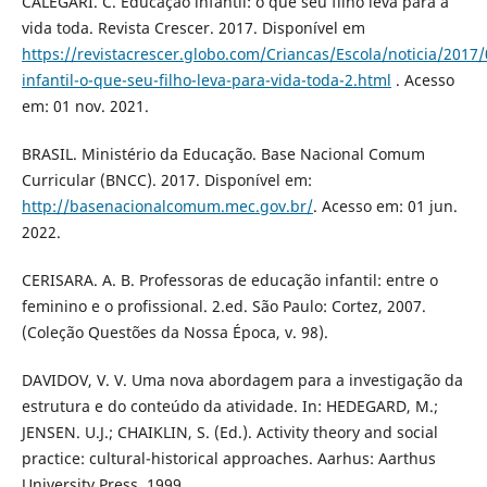
CALEGARI. C. Educação infantil: o que seu filho leva para a
vida toda. Revista Crescer. 2017. Disponível em
https://revistacrescer.globo.com/Criancas/Escola/noticia/2017
infantil-o-que-seu-filho-leva-para-vida-toda-2.html
. Acesso
em: 01 nov. 2021.
BRASIL. Ministério da Educação. Base Nacional Comum
Curricular (BNCC). 2017. Disponível em:
http://basenacionalcomum.mec.gov.br/
. Acesso em: 01 jun.
2022.
CERISARA. A. B. Professoras de educação infantil: entre o
feminino e o profissional. 2.ed. São Paulo: Cortez, 2007.
(Coleção Questões da Nossa Época, v. 98).
DAVIDOV, V. V. Uma nova abordagem para a investigação da
estrutura e do conteúdo da atividade. In: HEDEGARD, M.;
JENSEN. U.J.; CHAIKLIN, S. (Ed.). Activity theory and social
practice: cultural-historical approaches. Aarhus: Aarthus
University Press, 1999.