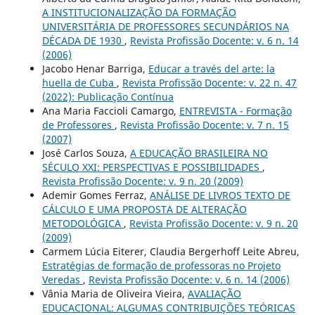
A INSTITUCIONALIZAÇÃO DA FORMAÇÃO
UNIVERSITÁRIA DE PROFESSORES SECUNDÁRIOS NA
DÉCADA DE 1930
,
Revista Profissão Docente: v. 6 n. 14
(2006)
Jacobo Henar Barriga,
Educar a través del arte: la
huella de Cuba
,
Revista Profissão Docente: v. 22 n. 47
(2022): Publicação Contínua
Ana Maria Faccioli Camargo,
ENTREVISTA - Formação
de Professores
,
Revista Profissão Docente: v. 7 n. 15
(2007)
José Carlos Souza,
A EDUCAÇÃO BRASILEIRA NO
SÉCULO XXI: PERSPECTIVAS E POSSIBILIDADES
,
Revista Profissão Docente: v. 9 n. 20 (2009)
Ademir Gomes Ferraz,
ANÁLISE DE LIVROS TEXTO DE
CÁLCULO E UMA PROPOSTA DE ALTERAÇÃO
METODOLÓGICA
,
Revista Profissão Docente: v. 9 n. 20
(2009)
Carmem Lúcia Eiterer, Claudia Bergerhoff Leite Abreu,
Estratégias de formação de professoras no Projeto
Veredas
,
Revista Profissão Docente: v. 6 n. 14 (2006)
Vânia Maria de Oliveira Vieira,
AVALIAÇÃO
EDUCACIONAL: ALGUMAS CONTRIBUIÇÕES TEÓRICAS